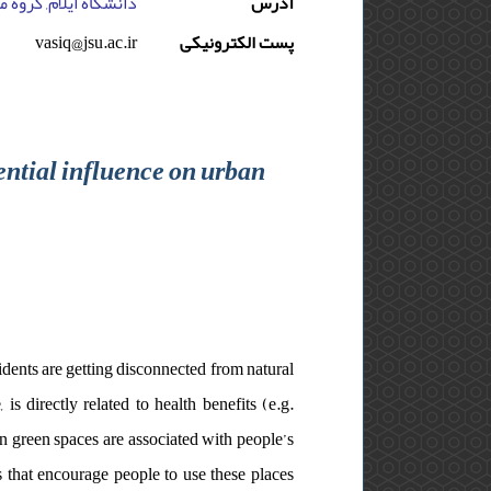
آدرس
دانشگاه ایلام, گروه 
vasiq@jsu.ac.ir
پست الکترونیکی
ential influence on urban
sidents are getting disconnected from natural
is directly related to health benefits (e.g.
an green spaces are associated with people’s
s that encourage people to use these places