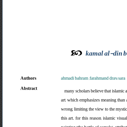
kamal al-din be
Authors
ahmadi bahram ,farahmand drav ُsara
Abstract
many scholars believe that islamic a
art, which emphasizes meaning than a
wrong, limiting the view to the myst
this art. for this reason, islamic visu