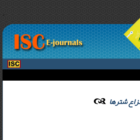
>
 نزاع شترها