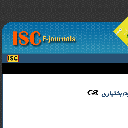
>
 بختیاری