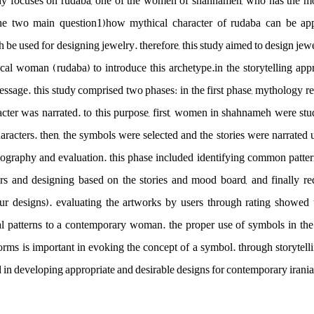
tudy focuses on rudaba, one of the women of shahnameh, who has the mos
he two main question1)how mythical character of rudaba can be app
h be used for designing jewelry. therefore, this study aimed to design 
cal woman (rudaba) to introduce this archetype.in the storytelling appr
essage. this study comprised two phases: in the first phase, mythology re
racter was narrated. to this purpose, first, women in shahnameh were stu
aracters. then, the symbols were selected and the stories were narrated
ography and evaluation. this phase included identifying common patter
rs and designing based on the stories and mood board, and finally re
our designs). evaluating the artworks by users through rating showed
l patterns to a contemporary woman. the proper use of symbols in the
orms is important in evoking the concept of a symbol. through storytell
 in developing appropriate and desirable designs for contemporary iran