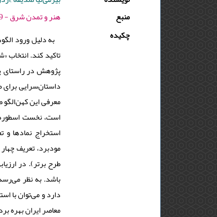
منبع
هنر و تمدن شرق - 1399 - دوره : 8 - شماره : 30 - صفحه:33 -44
چکیده
به دلیل ورود الگوه
تاکید کند. انتخاب «ش
پژوهش در راستای پا
داستان‌سرایی برای ط
معرفی این کهن‌الگو 
است، نخست اسطوره‌پ،
استخراج نمادها و ت
مود‌‌‌‌‌‌‌‌‌‌برد، تعر
طرح برتر). در ارزیا
باشد. به نظر می‌رسد
دارد و می‌توان با اس
معاصر ایران بهره بر.