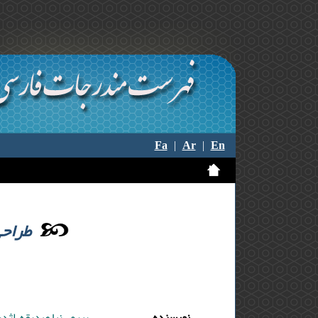
Fa
|
Ar
|
En
طراح
نویسنده
بیرمی‌نیا صدیقه ,اژد