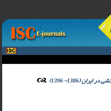
>
ران (1386- 1396