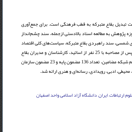
 تبدیل بقاع متبرکه به قطب فرهنگی است. برای جمع‌آوری
زه پژوهش به مطالعه اسناد بالادستی ازجمله، سند چشم‌انداز
20  سند چشم‌انداز سازمان اوقاف و امور خیریه در افق 1404 هجری شمسی، سند راهبردی بقاع متبرکه، سیاست‌های کلی اقتصاد
مقاومتی، سیاست‌های کلی نظام، قانون اساسی و قانون اوقاف پرداخته شد و پس از مصاحبه با 25 نفر از اساتید، کارشناسان و مدیران بقاع
متبرکه با استفاده از نرم‌افزار maxqda و از طریق روش تحلیل مضمون و ترسیم شبکه مضامین، تعداد 136 مضمون پایه و 23 مضمون سازمان
م ارتباطات, ایران, دانشگاه آزاد اسلامی واحد اصفهان