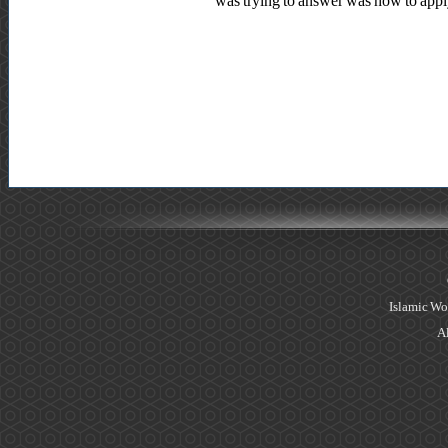
was trying to answer was how to apply a
Islamic Wo
Al