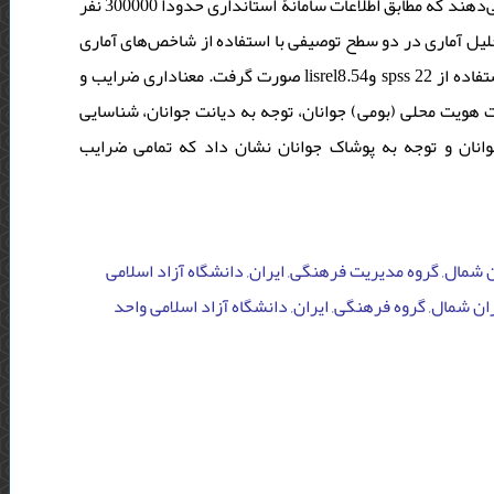
پوشاک جوانان ارائه شد. جامعۀ آماری پژوهش را جوانان استان ایلام تشکیل می‌دهند که مطابق اطلاعات سامانۀ استانداری حدوداً 300000 نفر
38 نفر برآورد شده و تجزیه‌وتحلیل آماری در دو سطح توصیفی با استفاده از شاخص‌های آماری
(نظیر فراوانی، درصد و میانگین) و سطح استنباطی تحلیل عاملی تاییدی، با استفاده از spss 22 وlisrel8.54 صورت گرفت. معناداری ضرایب و
ت هویت محلی (بومی) جوانان، توجه به دیانت جوانان، شناسایی
انان و توجه به پوشاک جوانان نشان داد که تمامی ضرایب
ن شمال, گروه مدیریت فرهنگی, ایران, دانشگاه آزاد اسلامی
ان شمال, گروه فرهنگی, ایران, دانشگاه آزاد اسلامی واحد