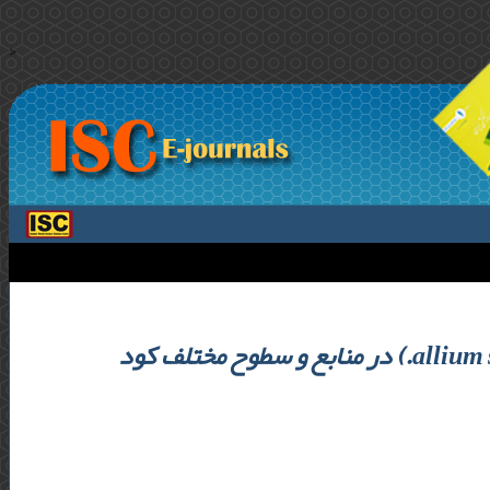
>
تغییرات شاخص های رشد رویشی و عملکرد سیر (allium sativum l.) در منابع و سطوح مختلف کود