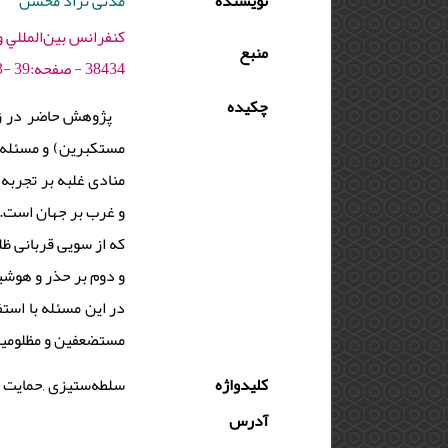
نویسنده
مدنی نژاد محسن
منبع
38434 - صفحه:39 -63
چکیده
پژوهش حاضر در زم
مستکبرین) و مسئله ح
منادی غلبه بر تجرب
و غرب بر جهان است. 
که از سویی قربانی ظ
و دوم بر حذر و هوشیا
در این مسئله با استف
مستضعفین و مظلومین
کلیدواژه
سلطه‌ستیزی ,حمایت ا
آدرس