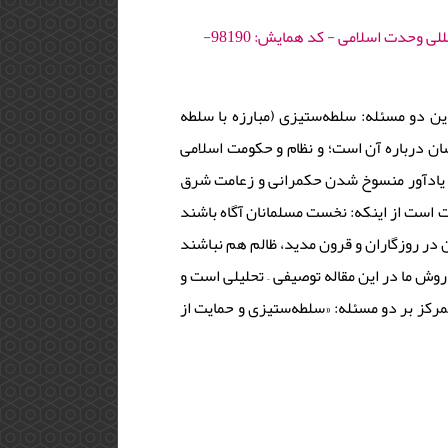
كنفرانس بين‌المللي وحدت اسلامي؛ دفاع از مسجدالاقصي - 1398 - دوره : 33 - کنفرانس بین المللی وحدت اسلامی - کد همایش: 98190-
ن دو مسئله: سلطه‌ستیزی (مبارزه با سلطه
ن درباره آن است؛ و نظام و حکومت اسلامی
 یادآور منسوخ شدن حکمرانی و زعامت شرق
 است از اینکه: نخست مسلمانان آگاه باشند
 در روزگاران و قرون مدید، ظالم هم نباشند
 روش ما در این مقاله توصیفی – تحلیلی است و
 تمرکز بر دو مسئله: «سلطه‌ستیزی و حمایت از