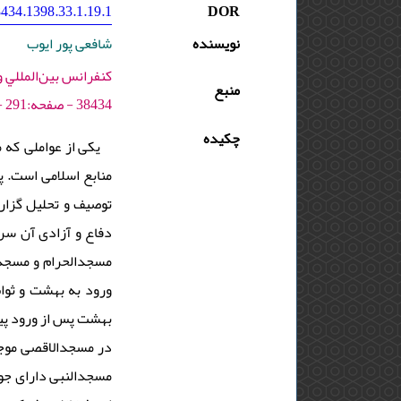
434.1398.33.1.19.1
DOR
نویسنده
شافعی پور ایوب
منبع
38434 - صفحه:291 -302
چکیده
یکی از عواملی که
منابع اسلامی است. 
توصیف و تحلیل گزاره
دفاع و آزادی آن سر
مسجدالحرام و مسجدا
ورود به بهشت و ثوا
بهشت پس از ورود پی
در مسجدالاقصی موجب
مسجدالنبی دارای جوا