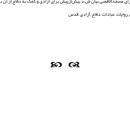
رای مسجدالاقصی بیان ش،د بیش‌ازپیش برای آزادی و کمک به دفاع از آن ب
روایات ,عبادات ,دفاع ,آزادی ,قدس