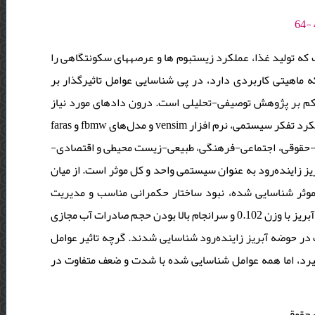
برداشت فزاینده انسان و آلودگی منابع آب شیرین به اندازه‎ای رسیده است که تولید غذا، عملکرد زیست‎بوم ها و عرصه‎های سکونتگاهی را
ه ماهیتی کاربردی دارد، در پی شناسایی عوامل تاثیرگذار بر
کم بر پژوهش توصیفی-تحلیلی است. درون داد‌های مورد نیاز
پژوهش با روش کتابخانه‌ای و میدانی(مصاحبه و پرسشنامه) گردآوردی و با رویکرد تفکر سیستمی، نرم افزار vensim و مدل‌های fbmw و faras
ی-حقوقی، اجتماعی-فرهنگی، طبیعی-زیست محیطی و اقتصادی
ز زاینده‌رود به عنوان سیستمی واحد و کل موثر است. از میان
دی- فنی با وزن نهایی 0.330 و از بین عوامل موثر شناسایی شده، نبود ساختار حکمرانی مناسب و مدیریت
ناکارآمد منابع آب در حوضه آبریز با وزن 0.104‌، فعالیت صنایع آب بَر در حوضه آبریز با وزن 0.102 و سرانجام بالا بودن حجم صادرات آب مجازی
ابع آب در حوضه آبریز زاینده‌رود شناسایی شدند. گرچه تاثیر عوامل
ان طیفی با وزن نهایی 0.044 تا 0.104 را در بر می‌گیرد، اما همه عوامل شناسایی شده با شدت و ضعف متفاوت در
 حقوقی