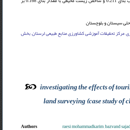
اجتماعی- فرهنگی با مقدار ضریب بتای 0.248، شاخص نهادی با مقدار ضریب بتای 0.211 و شاخص زیست محیطی با مقدار بتای 0.168 بر
احلی سیستان و بلوچستان
رزی, مرکز تحقیقات آموزشی کشاورزی منابع طبیعی لرستان, بخش
investigating the effects of to
land surveying (case study of 
Authors
raesi mohammadkarim ,bazvand saja