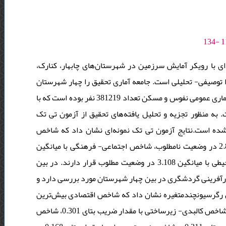
 با رویکر آمایش سرزمین در شهرستان‌های چابهار، کنارک
 توصیفی- تحلیلی است. جامعه آماری تحقیق را چهار شهرستان
چابهار، کنارک، دشتیاری و زرآباد تشکیل داده است که بر اساس آخرین سرشماری عمومی نفوس و مسکن تعداد 381219 نفر بوده است که با
نمونه انتخاب شده است. به منظور تجزیه و تحلیل یافته‌های تحقیق از آزمون تی تک
شده است.نتایج آزمون تی تک نمونه‌ای نشان داد که شاخص
اقتصادی با میانگین 3.176 در وضعیت مطلوب، شاخص نهادی با میانگین 2.856 در وضعیت نامطلوب، شاخص اجتماعی- فرهنگی با میانگین
3.121، شاخص کالبدی- زیست محیطی با میانگین 3.077 و شاخص زیست محیطی با میانگین 3.108 در وضعیت مطلوب قرار دارند. در بین
ین 3.188 بهترین وضعیت را از نظر کارآفرینی گردشگری در بین چهار شهرستان مورد بررسی دارد و
ار دارد. نتایج تحلیل رگرسیونچندمتغیره نشان داد که شاخص اقتصادی بیش‌ترین
تاثیر را بر توسعه منطقه‌ای با مقدار ضریب بتای 0.376 داشته است. همچنین شاخص کالبدی- زیرساختی با مقدار ضریب بتای 0.301، شاخص