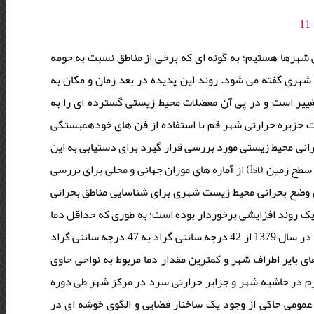
 شهرها هستیم؛ به گونه ای که برخی از مناطق نسبت به حومه
 شهری گفته می شود. روند این پدیده در بعد زمان و مکان به
تغییر است و در پی آن معضلات محیط زیستی گسترده ای را به
ت جزیره حرارتی شهر قم با استفاده از فن های خودهمبستگی
13) و با هدف شناسایی مناطق بحرانی محیط زیستی مورد بررسی قرار گیرد برای دستیابی به این
هدف از تصاویر ماهواره لندست (et) و لندست oli/tirs) a) جهت محاسبه دمای سطح زمین (lst) از آماره های موران جهانی و محلی برای بررسی
خودهمبستگی فضایی و آمارۀ gi حیط زیست شهری برای شناسایی مناطق بحرانی
اده شد. نتایج نشان داد دمای شهر قم طی دوره 21 ساله از یک روند افزایشی برخوردار بوده است؛ به طوری که حداقل دما
در سال 1379 از 22 درجه سانتی گراد به 27 درجه در سال 1399 و حداکثر دما در سال 1379 از 42 درجه سانتی گراد به 47 درجه سانتی گراد
مین های بایر اطراف شهر و کمترین مقدار دما مربوط به نواحی حاوی
م در حاشیه شهر و جزایر حرارتی سرد در مرکز شهر طی دوره
مومی حاکی از وجود یک ساختار فضایی و الگوی خوشه ای در