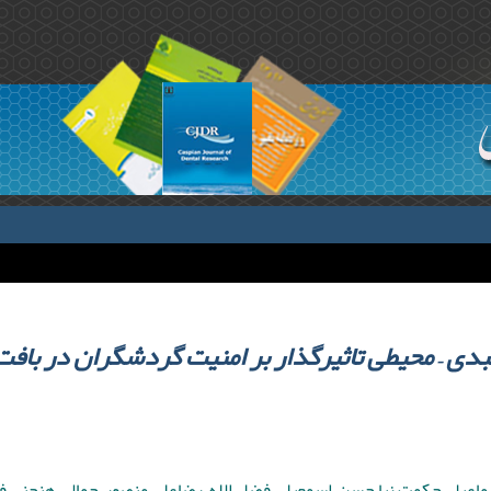
بدی – محیطی تاثیرگذار بر امنیت گردشگران در بافت‌
اعیل ,حکمت نیا حسن ,اسمعیلی فضل الله ,رضاعلی منصور ,جمالی هنجنی ف