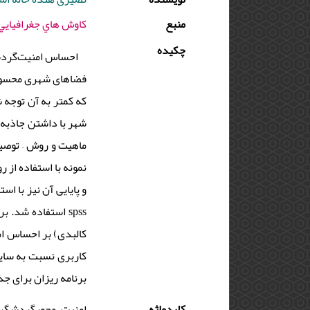
منبع
كاوش هاي جغرافيايي مناطق بياباني - 1401 - دور
چکیده
احساس امنیت‌گردشگ
فضاهای شهری محسوب م
که کمتر به آن توجه 
شهر با داشتن جاذبه‌
ماهیت و روش – توصیف
استفاده شد. براس
کاربری نسبت به سایر
برنامه ریزان برای .
کلیدواژه
امنیت، محور‌گردشگری