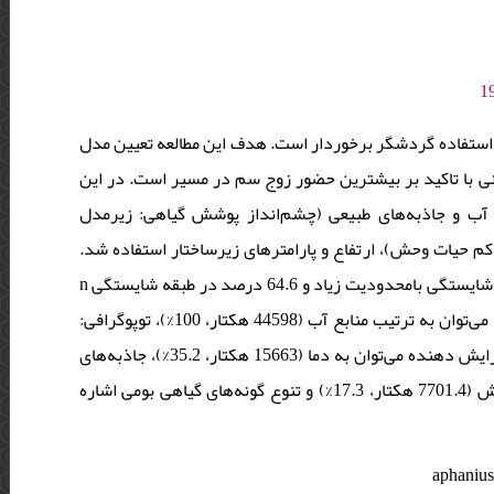
ی استفاده گردشگر برخوردار است. هدف این مطالعه تعیین مدل
ی با تاکید بر بیشترین حضور زوج سم در مسیر است. در این
 آب و جاذبه‌های طبیعی (چشم‌انداز پوشش گیاهی: زیرمدل
کم حیات وحش)، ارتفاع و پارامترهای زیرساختار استفاده شد
نتایج نهایی شایستگی تفرج کنندگان علمی نشان داد که 35.4 درصد در طبقه شایستگی بامحدودیت زیاد و 64.6 درصد در طبقه شایستگی n
قرار گرفته است. از عوامل محدود کننده تفرج کننده در منطقه حفاظت شده می‌توان به ترتیب منابع آب (44598 هکتار، 100%)، توپوگرافی:
ارتفاع (28935.8 هکتار، 64.8%) و شیب (4.2923 هکتار، 7.6 % ) و از عوامل افزایش دهنده می‌توان به دما (15663 هکتار، 35.2%)، جاذبه‌های
طبیعی مانند چشم‌انداز پوشش گیاهی (12415.54 هکتار، 27.8%) و حیات وحش (7701.4 هکتار، 17.3%) و تنوع گونه‌های گیاهی بومی اشاره