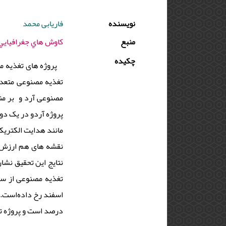
نویسنده
فاریابی محمد
منبع
كاوش هاي جغرافيايي مناطق بياباني - 1398 - دو
چکیده
پروژه های تغذیه م
تغذیه مصنوعی متعدد
مصنوعی آرد و بر منا
مانند هدایت الکتریکی
نقشه های هم ارزش .
نتایج این تحقیق نشا
تغذیه مصنوعی از سم
درصد است و پروژه ت.