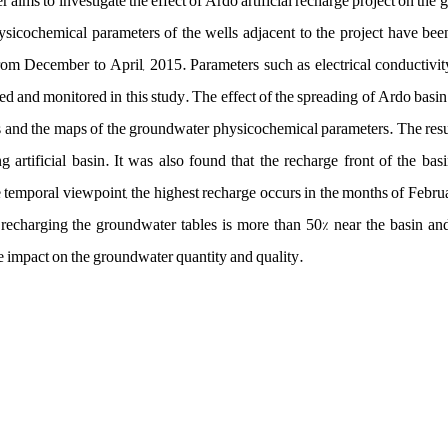
r aims to investigate the effect of Ardo artificial recharge project on th
hysicochemical parameters of the wells adjacent to the project have been
om December to April, 2015. Parameters such as electrical conductivit
d and monitored in this study. The effect of the spreading of Ardo basi
s and the maps of the groundwater physicochemical parameters. The res
 artificial basin. It was also found that the recharge front of the bas
 temporal viewpoint, the highest recharge occurs in the months of Februa
 recharging the groundwater tables is more than 50% near the basin and 
ve impact on the groundwater quantity and quality.