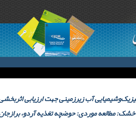
فیزیک‌وشیمیایی آب زیرزمینی جهت ارزیابی اثربخشی 
خشک: مطالعه موردی: حوضچه تغذیه آردو، برازجان