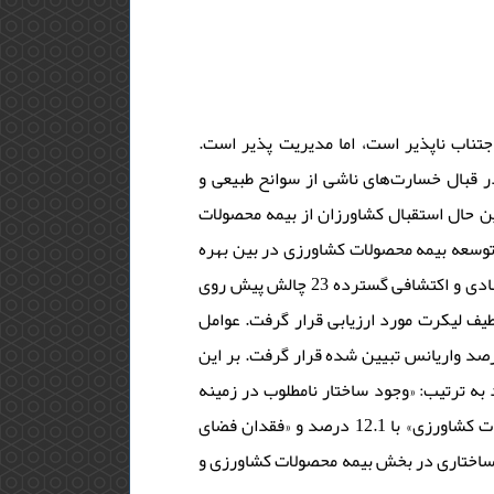
تناب ناپذیر است، اما مدیریت پذیر است.
 قبال خسارت‌های ناشی از سوانح طبیعی و
ین حال استقبال کشاورزان از بیمه محصولات
وسعه بیمه محصولات کشاورزی در بین بهره
برداران خرد می‌پردازد. روش تحقیق توصیفی-تحلیلی است. در این مطالعه به کمک مطالعات اسنادی و اکتشافی گسترده 23 چالش پیش روی
اورزان خرده پا و بر اساس طیف لیکرت مورد ارزیابی قرار گرفت. عوامل
 شده با استفاده از تحلیل عاملی اکتشافی در نرم افزار spss ذیل 7 عامل اصلی با 67 درصد واریانس تبیین شده قرار گرفت. بر این
 ترتیب: «وجود ساختار نامطلوب در زمینه
بیمه محصولات کشاورزی» با 24.3 درصد، «نارضایتی کشاورزان از عملکرد صندوق بیمه محصولات کشاورزی» با 12.1 درصد و «فقدان فضای
 شده است. لذا تغییرات ساختاری در بخش بیمه محصولات کشاورزی و