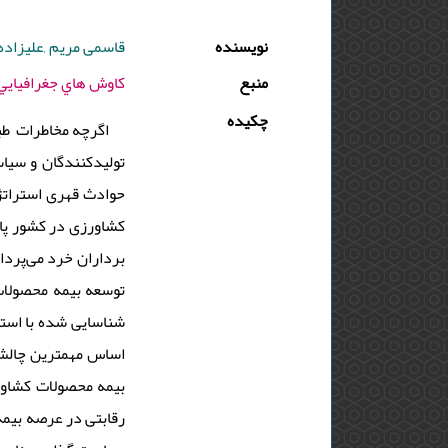
نویسنده
قاسمی مریم ,علیزاده 
منبع
كاوش هاي جغرافيايي مناطق بياباني - 1397 - دو
چکیده
اگرچه مخاطرات طب
تولیدکنندگان و سیا
حوادث قهری استراتژی
کشاورزی در کشور پا
اساس مهمترین چالش‌