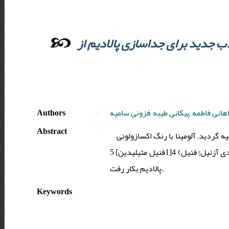
ذب جدید برای جداسازی پالادیم از
Authors
هانی فاطمه ,پیکانی طیبه ,فزونی سامیه
Abstract
یه گردید. آلومینا با رنگ اکسازولونی
2(4{2 [4(دی متیل آمینو) فنیل] 1دی آزنیل} فنیل) 4[1فنیل متیلیدین] 5 (H4 )اکسازولون پوشیده شده و سپس برای پیش تغلیظ مقادیر کم
پالادیم بکار رفت.
Keywords