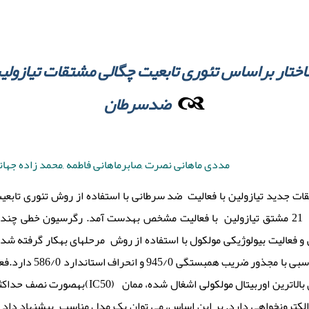
اختار براساس تئوری تابعیت چگالی مشتقات تیازولین
ضدسرطان
مددی ماهانی نصرت ,صابرماهانی فاطمه ,محمد زاده جهانی
ات جدید تیازولین با فعالیت ضد سرطانی با استفاده از روش تئوری تابع
و فعالیت بیولوژیکی مولکول با استفاده از روش مرحله­ای به­کار گرفته شد
بر کیفیت آماری مناسب، توانایی پیش­ب
ارتباط نزدیکی با توصیفگرهایی مانند، انرژی بالاترین اوربیتال مول
لکترونخواهی دارد. بر این اساس، می توان یک مدل مناسب پیشنهاد داد و