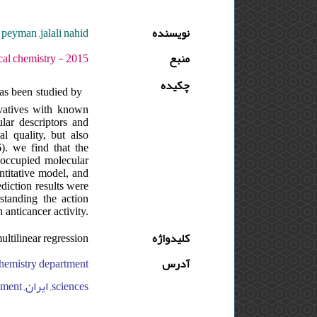
eyman ,jalali nahid
نویسنده
منبع
5 - دوره : 2 - شماره : 2 - صفحه:70 -76
چکیده
 has been studied by
ivatives with known
lar descriptors and
l quality, but also
6). we find that the
t occupied molecular
ntitative model, and
ediction results were
standing the action
nticancer activity.
multilinear regression
کلیدواژه
آدرس
sciences, ایران, payame noor university, chemistry department, ایران