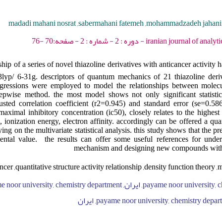
madadi mahani nosrat ,sabermahani fatemeh ,mohammadzadeh jahani p
iranian journal of analytical chemistry - 201
ship of a series of novel thiazoline derivatives with anticancer activity
b3lyp/ 6-31g. descriptors of quantum mechanics of 21 thiazoline der
regressions were employed to model the relationships between molecu
tepwise method. the most model shows not only significant statistica
justed correlation coefficient (r2=0.945) and standard error (se=0.58
 maximal inhibitory concentration (ic50), closely relates to the highes
, ionization energy, electron affinity. accordingly can be offered a qua
ing on the multivariate statistical analysis. this study shows that the pr
ental value. the results can offer some useful references for under
mechanism and designing new compounds with a
ancer ,quantitative structure activity relationship ,density function theory ,