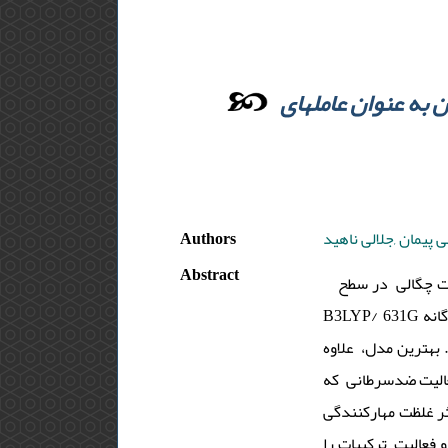
 به عنوان عاملهای
Authors
 پیمان ,جلالی ناهید
Abstract
یت چگالی در سطح
B3LYP/ 631G انجام گرفت. توصیفگرهای مکانیک کوانتومی 21 مشتق تیازولین با فعالیت مشخص به­دست آمد. رگرسیون خطی چند­گانه
. بهترین مدل، علاوه
ینی مناسبی با مجذور ضریب همبستگی 945/0 و انحراف استاندارد 586/0 دارد.فعالیت ضدسرطانی که
به­صورت نصف حداکثر غلظت مهار­کنندگی(IC50) کولی اشغال شده، ممان
 فعالیت ترکیبات را