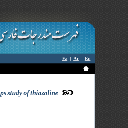
Fa
|
Ar
|
En
ps study of thiazoline