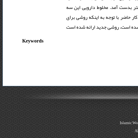
ه ترتیب 24/0، 104/0 و 102 میکروگرم بر میلی لیتر بدست آمد. مخلوط دارویی این سه
ر حاضر با توجه به اینکه روشی برای
Keywords
Islamic Wo
Al