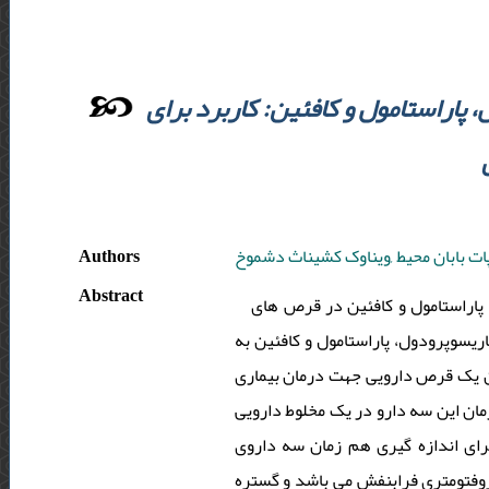
پاراستامول و کافئین: کاربرد برای
Authors
وپات بابان محیط ,ویناوک کشیناث دشموخ
Abstract
پاراستامول و کافئین در قرص های
ریسوپرودول، پاراستامول و کافئین به
ب به عنوان یک قرص دارویی جهت درمان بیماری
زمان این سه دارو در یک مخلوط دارویی
ی اندازه گیری هم زمان سه داروی
روفتومتری فرابنفش می باشد و گستره