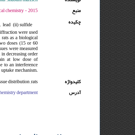
منبع
 - دوره : 2 - شماره : 2 - صفحه:108 -111
چکیده
lead (ii) sulfide
iffraction were used
 rats as a biological
 two doses (15 or 60
issues were measured
d in decreasing order
rain at low dose of
e to an interference
on uptake mechanism.
sue distribution ,rats
کلیدواژه
آدرس
e noor university, chemistry department, ایران