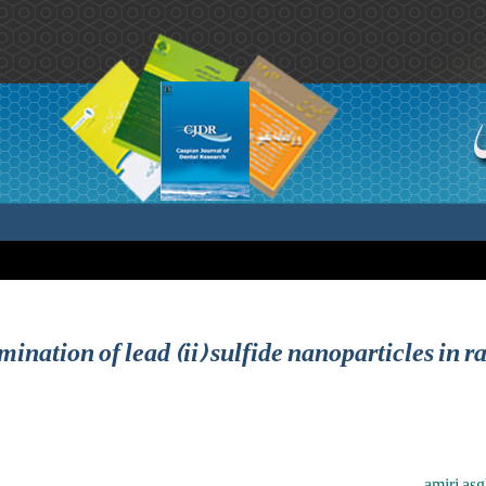
mination of lead (ii) sulfide nanoparticles in r
amiri asg