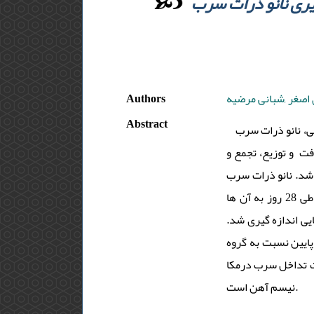
سنتز و اندزه گیری نانو ذرات سرب(II) شگاهی به روش
Authors
 اصغر ,شبانی مرضیه
Abstract
قیقاتی، نانو ذرات سرب
ت و توزیع، تجمع و
رسی شد. نانو ذرات سرب
از 50 نانومتر با دوزهای 15 و 60 میلی گرم بر کیلو گرم وزن بدن موش های آزمایشگاهی نژاد ویستار، بصورت شرب طی 28 روز به آن ها
یی اندازه گیری شد
پایین نسبت به گروه
ت تداخل سرب درمکا
نیسم آهن است.