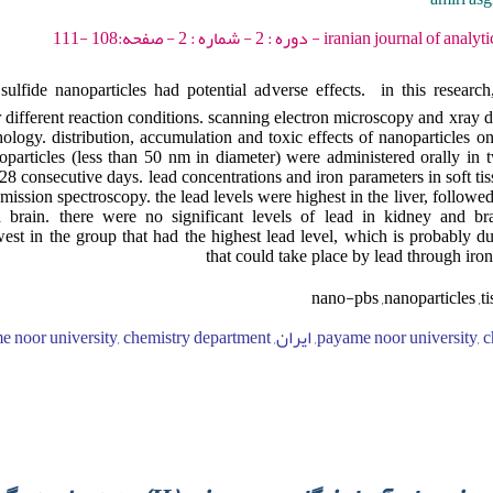
iranian journal of analytical chemistry - 2015
ulfide nanoparticles had potential adverse effects. in this research, 
different reaction conditions. scanning electron microscopy and xray d
ology. distribution, accumulation and toxic effects of nanoparticles on
oparticles (less than 50 nm in diameter) were administered orally in
28 consecutive days. lead concentrations and iron parameters in soft t
ission spectroscopy. the lead levels were highest in the liver, followe
d brain. there were no significant levels of lead in kidney and b
est in the group that had the highest lead level, which is probably du
that could take place by lead through ir
nano-pbs ,nanoparticles ,tis
payame noor university, chemistry department, ایران, payam