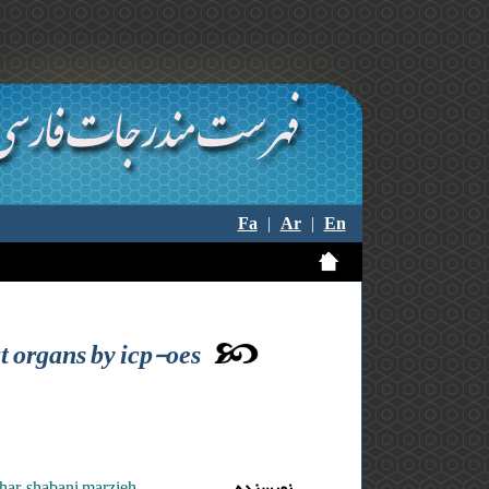
Fa
|
Ar
|
En
at organs by icp-oes
har ,shabani marzieh
نویسنده