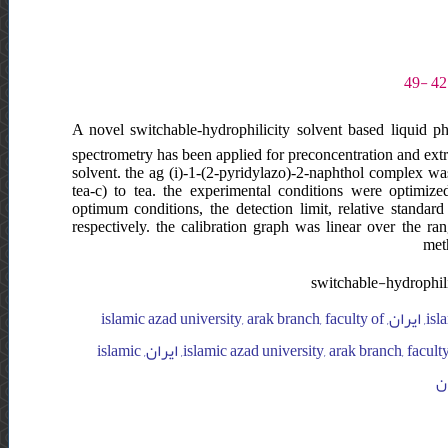
A novel switchable-hydrophilicity solvent based liquid p
spectrometry has been applied for preconcentration and extrac
solvent. the ag (i)-1-(2-pyridylazo)-2-naphthol complex wa
tea-c) to tea. the experimental conditions were optimi
optimum conditions, the detection limit, relative standa
respectively. the calibration graph was linear over the ra
meth
switchable-hydrophili
islamic azad university, arak branch, faculty of science, department of chemistry, ایران, islamic azad university, arak branch, faculty of
science, department of chemistry, ایران, islamic azad university, arak branch, faculty of science, department of chemistry, ایران, islamic