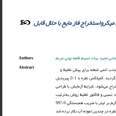
میکرواستخراج فاز مایع با حلال قابل
Authors
نی مجید ,بیات نسیم ,قلعه نوئی مریم
Abstract
جذب اتمی شعله برای پیش تغلیظ و
استخراج نقره بکار برده شد. در این تحقیق، تری اتیل آمین به‌عنوان حلال سبز قابل تغییر استفاده گردید. کمپلکس نقره با ‏1 (2 پیریدیل
ستخراج می‌شود. شرایط آزمایش با طراحی
 نسبی و فاکتور تغلیظ روش به‌ترتیب
35/0 میکروگرم بر لیتر، 4/1٪ و 68 بدست آمد. منحنی کالیبراسیون دارای گستره خطی 5002 میکروگرم بر لیتر با ضریب همبستگی 997/0