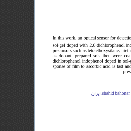
In this work, an optical sensor for detecti
sol-gel doped with 2,6-dichlorophenol ind
precursors such as tetraethoxysilane, trie
as dopant. prepared sols then were coat
dichlorophenol indophenol doped in sol-g
sponse of film to ascorbic acid is fast an
pres