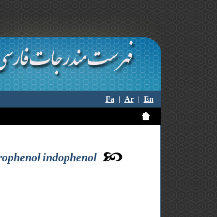
Fa
|
Ar
|
En
orophenol indophenol