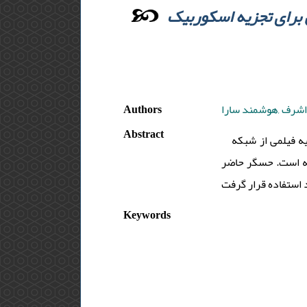
و6دی کلرو فنول ایندوفنول برای تجزیه اسکوربیک
Authors
اشرف ,هوشمند سارا
Abstract
هدف از مطالعه حاضر تهیه فیلمی از شبکه SiO2 ندوفنول
ته است. حسگر حاضر
Keywords