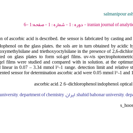
salmanipour ash
iranian journal of analytical chemistry - 20
on of ascorbic acid is described. the sensor is fabricated by casting and 
ophenol on the glass plates. the sols are in turn obtained by acidic h
thoxymethylsilane and triethoxyoctylsilane in the presence of 2,6-dichl
ed on glass plates to form sol-gel films. uv-vis spectrophotometric
el films were studied and compared with in solution. at the optimum
d linear in 0.07 – 3.34 mmol l^-1 range. detection limit and relative s
ented sensor for determination ascorbic acid were 0.05 mmol l^-1 and 1
ascorbic acid; 2 ,6-dichlorophenol indophenol; optical 
shahid bahonar university, department of chemistry, ایران, shahid bah
s_hoo