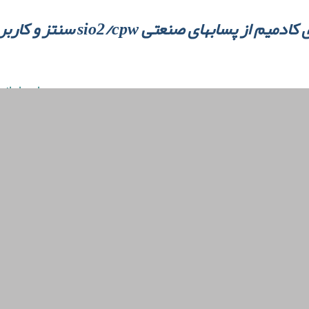
سنتز و کاربرد نانو کامپوزیت sio2/cpw بهای صنعتی
صابر ماهانی 
تهیه گردید
فرایند جذب سریع بوده و 5/74 درصد از کل کادمیم در 5 دقیقه اول حذف میگردد. جذب کادمیم توسط جاذ
غلظت در دماهای مختلف پارامتر‌های ترمودینامیکی محاسبه شدند. نتایج, د