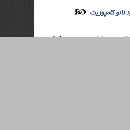
Authors
فاطمه ,امینایی ایمان
Abstract
پودر پوست نارگیل (cpw) بطور شیمیایی با نانوذرات سیلیس اصلاح و نانو کامپوزیت sio2/cpw . نانو کامپوزیت جدید, توسط
تکنیکهای ft-ir , sem وdls شناسایی شد. جذب کادمیم برروی sio2/cpw به صورت ناپیوسته و بعنوان تابعی ازph , زمان تماس, مقدار جاذب,
غلظت اولیه‌ی کادمیم و دما بررسی گردید. بیشترین حذف یونهای کادمیم در5/6 ph= و مقدار جاذب1/0 گرم بود. آزمایشات نشان دادکه
ب جدید از معادله شبه مرتبه اول
لالت بر جذب کادمیم