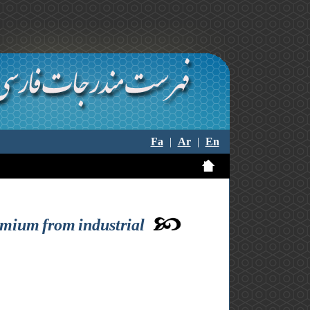
Fa
|
Ar
|
En
dmium from industrial