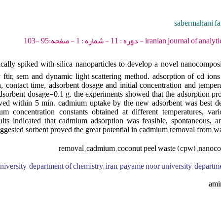
sabermahani fa
iranian journal of analytical chemistry - 2024
lly spiked with silica nanoparticles to develop a novel nanocomposit
ftir, sem and dynamic light scattering method. adsorption of cd ion
h, contact time, adsorbent dosage and initial concentration and temp
sorbent dosage=0.1 g. the experiments showed that the adsorption pr
ed within 5 min. cadmium uptake by the new adsorbent was best de
um concentration constants obtained at different temperatures, va
ults indicated that cadmium adsorption was feasible, spontaneous, a
ggested sorbent proved the great potential in cadmium removal from w
removal ,cadmium ,coconut peel waste (cpw) ,nanoco
iversity, department of chemistry, iran, payame noor university, departme
ami