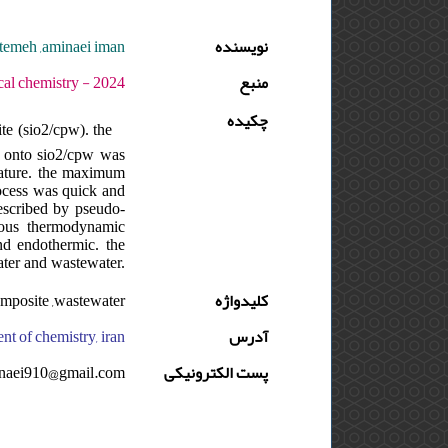
temeh ,aminaei iman
نویسنده
منبع
 - دوره : 11 - شماره : 1 - صفحه:95 -103
چکیده
e (sio2/cpw). the
s onto sio2/cpw was
erature. the maximum
ocess was quick and
scribed by pseudo-
rious thermodynamic
nd endothermic. the
ater and wastewater.
mposite ,wastewater
کلیدواژه
nt of chemistry, iran
آدرس
naei910@gmail.com
پست الکترونیکی