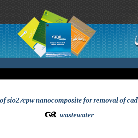
n of sio2/cpw nanocomposite for removal of ca
wastewater