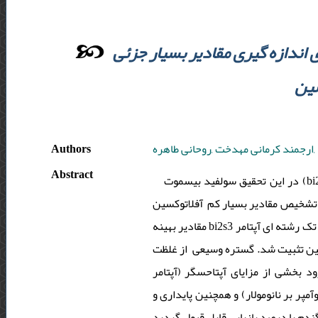
ندازه گیری مقادیر بسیار جزئی
Authors
ارجمند کرمانی مهدخت ,روحانی طاهره
Abstract
در این تحقیق سولفید بیسموت (bi2s3) به عنوان یک کالکوژنید نیمه هادی مصنوعی در فرآیند ساخت یک آپتاحسگر به عنوان یک ارتقا
دهنده سیگنال برای تشخیص مقادیر بسیار کم آفلاتوکسین b1 (afb1) واسطه استفاده از
مقادیر بهینه bi2s3 برای اصلاح الکترود بهبود یافت. نوع تک رشته ای آپتامر afb1 (ssdna) به سادگی روی سطح مقطع الکترود مدادی از طریق
لایه های پلی دوپامین تثبیت شد. گستره وسیعی از غلظت nm) afb1 630 -3/0 (لی دوپامین
آپتامر) با استفاده از ولتامتری پالسی تفاضلی پشتیبانی شد. ساخت ساده و عدم نیاز به تازه سازی الکترود بخشی از مزایای آپتاحسگر
ر نهایت، حد تشخیص بسیار پایین (04/0 نانومولار) و حساسیت زیاد (076/0میکروآمپر بر نانومولار) و همچنین پایداری و