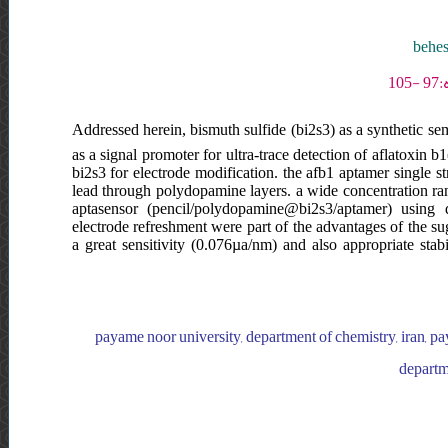
behes
Addressed herein, bismuth sulfide (bi2s3) as a synthetic se
as a signal promoter for ultra-trace detection of aflatoxin
bi2s3 for electrode modification. the afb1 aptamer single s
lead through polydopamine layers. a wide concentration ra
aptasensor (pencil/polydopamine@bi2s3/aptamer) using d
electrode refreshment were part of the advantages of the su
a great sensitivity (0.076µa/nm) and also appropriate stabi
payame noor university, department of chemistry, iran, pa
departme