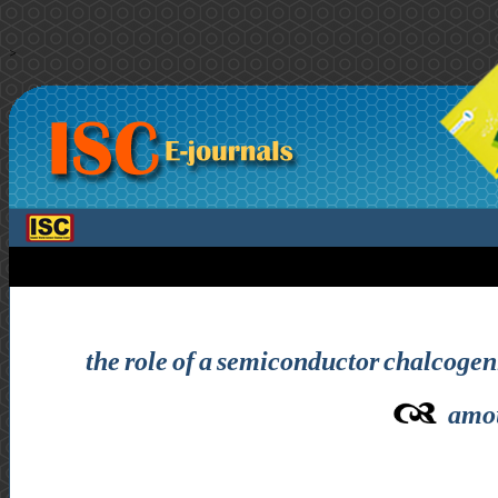
>
the role of a semiconductor chalcogeni
amou