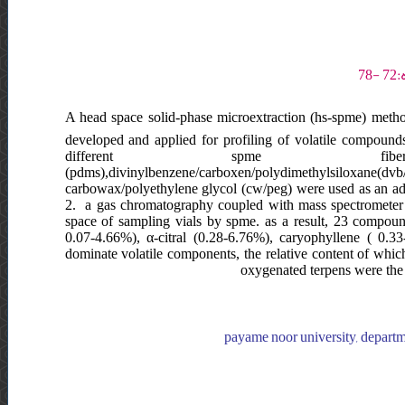
A head space solid-phase microextraction (hs-spme) meth
developed and applied for profiling of volatile compoun
different spme fibers i
(pdms),divinylbenzene/carboxen/polydimethylsilox
carbowax/polyethylene glycol (cw/peg) were used as an ads
2. a gas chromatography coupled with mass spectrometer w
space of sampling vials by spme. as a result, 23 compoun
0.07-4.66%), α-citral (0.28-6.76%), caryophyllene ( 0.3
dominate volatile components, the relative content of whic
oxygenated terpens were the
payame noor university, departme