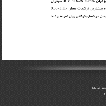
سیترال (α-citral 0.28-6.76%)، کاریو فیلن (caryophyllene 0.33-2.12%)، بتا سیترال (β-citral 0.14-9.63%) و متیل ایگنول (methyl eugenol
0.33-3.11%) ترکیبات فرار را شامل بودند که نسبت آنها در بازه زمانی مطالعه شده متفاوت بود. ترپن های اکسیژنه بیشترین ترکیبات معطر
Islamic Wo
Al