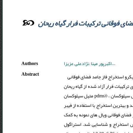
 فاز جامد فضای فوقانی ترکیبات فرار گیاه ریحان
Authors
اکبرپور مینا ,نژادعلی عزیزا...
Abstract
روش میکرو استخراج فاز جامد فضای فوقانی (hs-spme) کوپل شده با کروماتوگرافی گازی / اسپکترومتری جرمی (
و برای ترکیبات فرار آزاد شده از گیاه ریحان (ocimum sanctum l) درطول رشد آن به کار برده شد. سه نوع فیبر متفاوت sp
متیل سیلوکسان pdms)) ، دی وینیل بنزن/ کربوکسن/ پلی دی متیل سیلوکسان (dvb/car/pdms) و کربوواکس/ پلی اتیلن گلیکول (cw/peg)
به عنوان فاز جاذب استفاده شدند و بهترین استخراج با استفاده از فیبر (
 شده از فضای فوقانی ویال های نمونه به کمک
بدین ترتیب، 23 ترکیب با این روش استخراج و شناسایی شد. استراگول (estragol 70.33-90.57