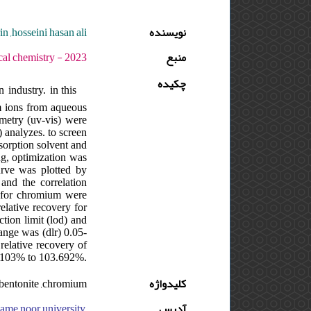
 ,hosseini hasan ali
نویسنده
منبع
 - دوره : 10 - شماره : 2 - صفحه:44 -60
چکیده
industry. in this
m ions from aqueous
ometry (uv-vis) were
 analyzes. to screen
sorption solvent and
ng, optimization was
urve was plotted by
and the correlation
q) for chromium were
elative recovery for
tion limit (lod) and
ange was (dlr) 0.05-
relative recovery of
5.103% to 103.692%.
 bentonite ,chromium
کلیدواژه
yame noor university,
آدرس