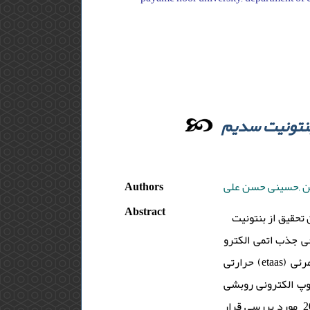
بنتونیت سدیم
Authors
ین ,حسینی حسن علی
Abstract
تحقیق از بنتونیت
ی جذب اتمی الکترو
حرارتی (etaas) و طیف سنجی فرا بنفش- مرئی (uv-vis) استفاده شد. مورفولوژی نمونه های بنتونیت با استفاده از آنالیزهای xrd، ftir و
میکروسکوپ الکترونی روبشی (sem) ی غربالگری اهمیت نسبی متغیرها، پارامترهایی از جمله
مقدار جاذب، حجم حلال واجذب و سرعت همزدن با استفاده از طراحی پلاکت -بورمن با استفاده از نرم افزار مینی تب20 مورد بررسی قرار