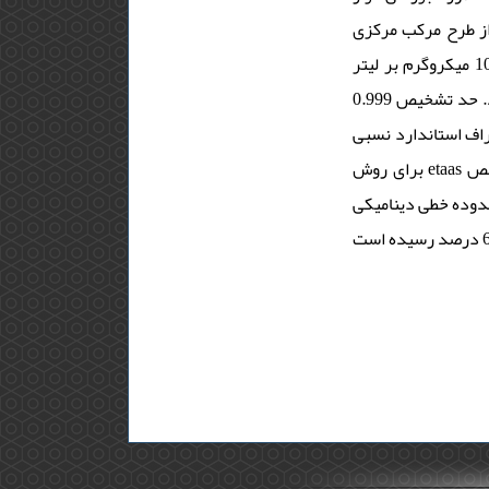
ه، بهینه سازی با استفاده از طرح مرکب مرکزی
رسم ابزوربانس در برابر غلظت استاندارد رسم شد. محدوده دینامیکی خطی 0.003 تا105 میکروگرم بر لیتر(dlr) و ضریب همبستگی (r2)
0.999 برای کروم به دست آمد. حد تشخیص (lod) و حد کمی (loq) برای کروم به ترتیب برابر با 0.002 و 0.0039 میکروگرم بر لیتر به دست
آمد. انحراف استاندارد نسبی (rsd) 6.93 نه های واقعی در محدوده 96.041 درصد تا 103.445 درصد
برای روش etaas به دست آمد. مقادیر حد تشخیص (lod) و حد کمی (loq) به روش uv-vis به ترتیب 007/0 و 021/0 میکروگرم در لیتر و
محدوده خطی دینامیکی (dlr) 0.005 تا 50 میکروگرم در لیتر با ضریب همبستگی (r2) 0.998بود. انحراف استاندارد نسبی (rsd