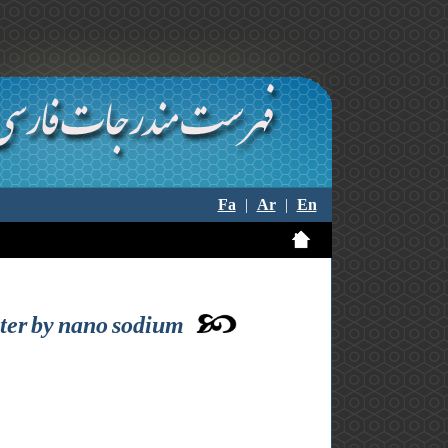
Fa
|
Ar
|
En
ter by nano sodium