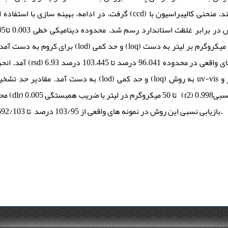
گرفت. در ادام (ccd) انجام شد و پاسخ ها مورد ارزیابی قرار گرفتند. منحنی کالیبراسیون با
درصد و بازیابی نسبی برای کروم در نمو
) 27.14 درصد و
بازیابی نسبی این روش در نمونه های واقعی از 103/95 درصد تا 692/103 درصد رسیده است.