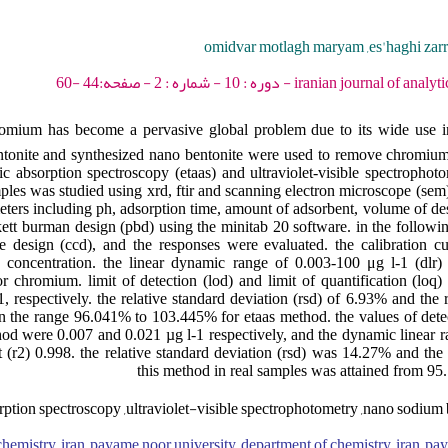
omidvar motlagh maryam ,es'haghi zarrin
iranian journal of analytical chemistry - 2023
omium has become a pervasive global problem due to its wide use in 
ntonite and synthesized nano bentonite were used to remove chromiu
ic absorption spectroscopy (etaas) and ultraviolet-visible spectrophot
les was studied using xrd, ftir and scanning electron microscope (sem)
meters including ph, adsorption time, amount of adsorbent, volume of de
kett burman design (pbd) using the minitab 20 software. in the followi
e design (ccd), and the responses were evaluated. the calibration c
 concentration. the linear dynamic range of 0.003-100 μg l-1 (dlr) 
or chromium. limit of detection (lod) and limit of quantification (lo
 respectively. the relative standard deviation (rsd) of 6.93% and the r
 the range 96.041% to 103.445% for etaas method. the values of detec
thod were 0.007 and 0.021 µg l-1 respectively, and the dynamic linear r
t (r2) 0.998. the relative standard deviation (rsd) was 14.27% and the 
this method in real samples was attained from 9
rption spectroscopy ,ultraviolet-visible spectrophotometry ,nano sodium
hemistry, iran, payame noor university, department of chemistry, iran, pa