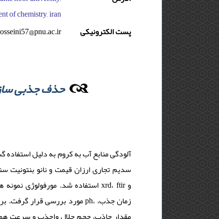
nt of chemistry, iran
osseini57@pnu.ac.ir
پست الکترونیکی
حذف جذبی سازگا
آلودگی منابع آب به کروم به دلیل استفاده 
سدیم تجاری ارزان قیمت و نانو بنتونیت س