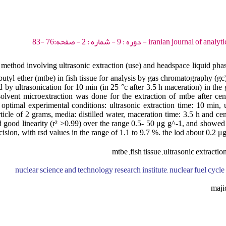
iranian journal of analytical chemistry - 202
 method involving ultrasonic extraction (use) and headspace liquid pha
butyl ether (mtbe) in fish tissue for analysis by gas chromatography (gc
 by ultrasonication for 10 min (in 25 °c after 3.5 h maceration) in the 
olvent microextraction was done for the extraction of mtbe after cen
ptimal experimental conditions: ultrasonic extraction time: 10 min, u
article of 2 grams, media: distilled water, maceration time: 3.5 h and ce
good linearity (r² >0.99) over the range 0.5- 50 μg g^-1, and showed s
cision, with rsd values in the range of 1.1 to 9.7 %. the lod about 0.2 
mtbe ,fish tissue ,ultrasonic extracti
nuclear science and technology research institute, nuclear fuel cycle 
maji