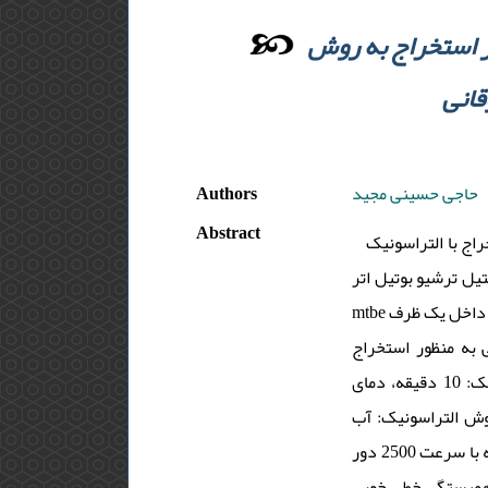
از استخراج به روش
قانی
Authors
حاجی حسینی مجید
Abstract
کیبی شامل استخراج با التراسونیک
برای استخراج متیل ترشیو بوتیل اتر (mtbe) لیز با دستگاه کروماتوگرافی گازی
mtbe از 2 گرم بافت تازه ماهی با التراسونیک کردن به مدت 10 دقیقه (در دمای 25 سانتی­گراد بعد از 5/3 ساعت خیساندن) در داخل یک ظرف
فوقانی به منظور استخراج
سانتریفوژ، انجام شد. روش بهینه شده ( شرایط بهینه آزمایشات عبارتند از: مدت زمان استخراج به روش التراسونیک: 10 دقیقه، دمای
می، محیط مرحله استخراج به روش التراسونیک: آب
مقطر، زمان خیساندن: 5/3 ساعت و شرایط سانتریفوژ نمونه التراسونیک شده: در دمای 15 سانتی­گراد به مدت 10 دقیقه با سرعت 2500 دور
در دقیقه) همبستگی خطی خوبی (99/0rc›) در ناحیه 5/0 تا 50 µg g-1 ز دقت با مقادیر