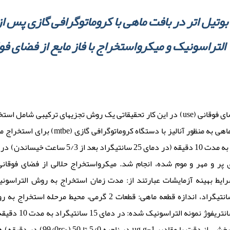
بوتیل اتر در بافت ماهی با کروماتوگرافی گازی پس 
التراسونیک و میکرواستخراج با فاز مایع از فضای فو
در این کار تحقیقاتی یک روش تجزیه­ای تر (use) و میکرواستخراج با فاز مایع از فضای فوقانی (hs-lpme)
موجود در بافت ماهی به منظور آنا (gc) استفاده شد. استخراج
شیشه­ای پر و مهر و موم شده، انجام شد. میکرواستخراج حلالی از فضای  mtbe بدست آمده پس از
استخراج در مرحله التراسونیک: 25 درجه سانتی­گراد، اندازه قطعه ماهی: قطعات 2 گر
دارد و سطح رضایت بخشی ا rsd 1/1 تا 7/9 درصد را