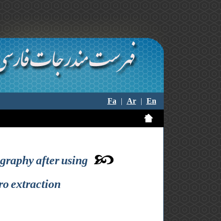
Fa
|
Ar
|
En
ography after using
ro extraction