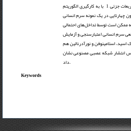
تصحیح گردید. جابجایی پتانسیل و مشکل دوخطی بودن داده­ها، پیش از استفاده از روش حداقل مربعات جزئی 1 با به کارگیری الگوریتم
ن چهارتایی در یک نمونه سرم انسانی
که ممکن است توسط تداخل‌های احتمالی
اقعی سرم انسانی اعتبارسنجی و آزمایش
بیک اسید، اوریک اسید، استامینوفن و نورآدرنالین هم
ا پس انتشار شبکه عصبی مصنوعی نشان
داد.
Keywords