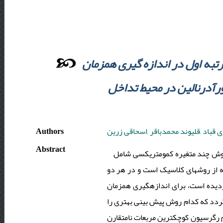
تبه اول در اندازه گیری همزمان
رآدرنالین در محیط تداخل
Authors
 قباد ,قلیوند محمدباقر ,اسحاقی زرین
Abstract
روش چند متغیره کمومتریکسی شامل
شار شبکه عصبی مصنوعی که از روشهای غیر خطی می باشد و روش حداقل مربعات جزئی 1 که از روش­های کلاسیک است و در هر دو
دیده است، برای اندازه­گیری همزمان
ردد که کدام روش پیش بینی بهتری را
م رگرسیون کوچکترین مربعات نامتقارن