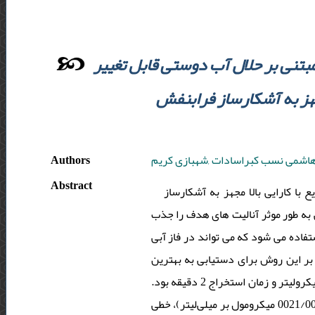
مبتنی بر حلال آب دوستی قابل تغییر
مجهز به آشکارساز فرابنفش
Authors
اشمی نسب کبراسادات ,شهبازی کریم
Abstract
ا کارایی بالا مجهز به آشکارساز
 به طور موثر آنالیت های هدف را جذب
وپیلامین) استفاده می شود که می تواند در فاز آبی
ر این روش برای دستیابی به بهترین
بازده استخراج بهینه شدند. شرایط بهینه شامل: حجم نمونه 25 میلی لیتر، حجم حلال استخراج 200 میکرولیتر و زمان استخراج 2 دقیقه بود.
تحت شرایط بهینه، حدود تشخیص خوب (0021/00006/0 میکرومول بر میلی‌لیتر)، خطی (997/0 R2>)، دقت (انحراف استاندارد نسبی کمتر از