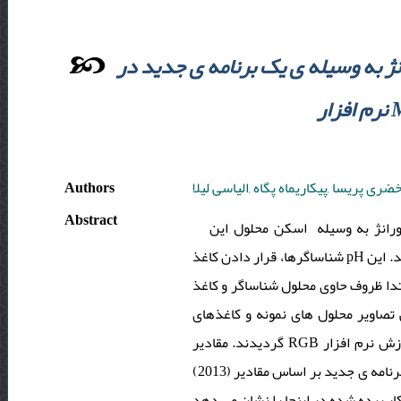
ژ به وسیله ی یک برنامه ی جدید در
Authors
ری پریسا ,پیکاریماه پگاه ,الیاسی لیلا
Abstract
ورانژ به وسیله اسکن محلول این
شناساگرها، قرار دادن کاغذ pH در محلول­ ها (در هر مرحله از تغییر رنگ محلول) و سپس با استفاده از روش کمومتریکس تعیین گردید. این
 این منظور، ابتدا ظروف حاوی محلول شناساگر و کاغذ
اسکن شدند و سپس تصاویر محلول­ های نمونه و کاغذهای pH به یک کامپیوتر مجهز به 
گردیدند. مقادیر RGB در هر پیکسل با استفاده از جعبه ابزار پردازش نرم افزار MATLAB اندازه گیری شد. در نرم افزار MATLAB
(2013) یک برنامه ی جدید بر اساس مقادیر RGB، برای محاسبه ی ثابت تفکیک اسیدی شناساگرها نوشته شد. تطابق ثابت تفکیک اسیدی به