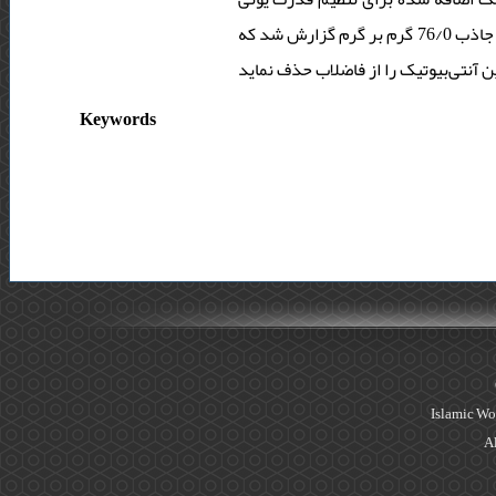
محلول، 0 / 7 گرم بر لیتر می‌باشد. مطالعات ایزوترم، تطابق خوبی با مدل فرندلیچ نشان دادند و ظرفیت جاذب 76/0 گرم بر گرم گزارش شد که
Keywords
Islamic Wo
Al