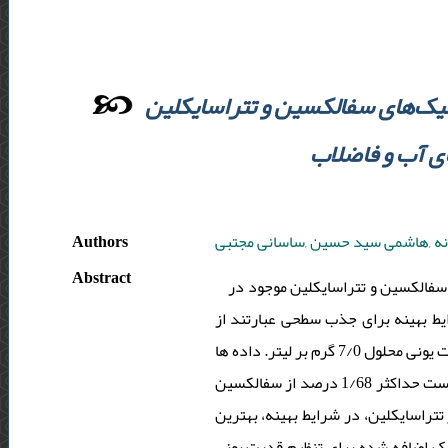
وتیک‌های سفالکسین و تتراسایکلین
ی آب و فاضلاب
Authors
ه ,هاشمی سید حسین ,ساسانی مجتبی
Abstract
 سفالکسین و تتراسایکلین موجود در
کسین برای غلظت 0/60 میلی گرم بر لیتر، شرایط بهینه برای جذب سطحی عبارتند از
محلول 0/3، مقدار جاذب برابر یک گرم، زمان تماس 0/25 دقیقه و مقدار سدیم کلراید برای تنظیم قدرت یونی محلول 7/0 گرم بر لیتر. داده ها
تطابق خوبی با ایزوترم لانگموئر نشان دادند و ظرفیت جاذب 26/0 گرم بر گرم محاسبه شد. جاذب توانست حداکثر 1/68 درصد از سفالکسین
 سطحی آنتی بیوتیک برای غلظت 0/80 میلی گرم بر لیتر تتراسایکلین، در شرایط بهینه، بهترین
تماس 0/35 دقیقه تعیین گردید. مقدار نمک اضافه شده برای تنظیم قدرت یونی