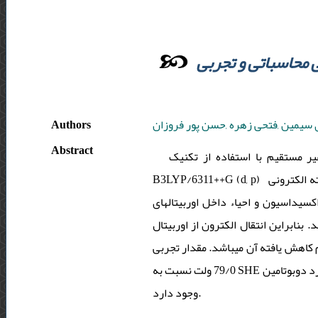
محاسباتی و تجربی
Authors
 سیمین ,فتحی زهره ,حسن پور فروزان
Abstract
 مستقیم با استفاده از تکنیک
B3LYP/6311++G (d, p) کالیبره شده در محیط آبی پتانسیل ردوکس دوبوتامین را 85/0 ولت پیش بینی کرد. محاسبات دانسیته الکترونی
دوبوتامین در حالت اکسیداسیون و احیاء داخل اوربیتال­های HOMO وLUMO اوربیتال
افته آن می­باشد. بنابراین انتقال الکترون از اوربیتال
ساده­تر از فرم کاهش یافته آن می­باشد. مقدار تجربی E° ه­ای بر روی الکترود کربن شیشه­ای فعال شده
79/0 ولت نسبت به SHE بدست آمد. نتایج نشان داد که یک توافق رضایت­بخشی بین مقدار تجربی و محاسباتی پتاانسیل استاندارد دوبوتامین
وجود دارد.