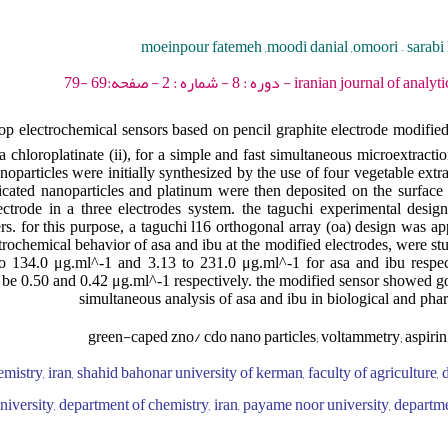
moeinpour fatemeh ,moodi danial ,omoori – sarabi 
iranian journal of analytical chemistry - 202
op electrochemical sensors based on pencil graphite electrode modifie
a chloroplatinate (ii), for a simple and fast simultaneous microextracti
anoparticles were initially synthesized by the use of four vegetable extra
cated nanoparticles and platinum were then deposited on the surface 
ctrode in a three electrodes system. the taguchi experimental desi
ers. for this purpose, a taguchi l16 orthogonal array (oa) design was ap
rochemical behavior of asa and ibu at the modified electrodes, were stu
to 134.0 μg.ml^-1 and 3.13 to 231.0 μg.ml^-1 for asa and ibu respect
to be 0.50 and 0.42 μg.ml^-1 respectively. the modified sensor showed 
simultaneous analysis of asa and ibu in biological and pha
green-caped zno/ cdo nano particles; voltammetry; aspirin
istry, iran, shahid bahonar university of kerman, faculty of agriculture,
niversity, department of chemistry, iran, payame noor university, departme