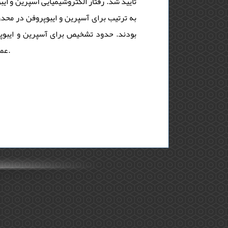
عملکرد خوبی برای آنالیز همزمان آسپرین و ایبوپروفن در نمونه های بیولوژیکی و دارویی نشان داد.