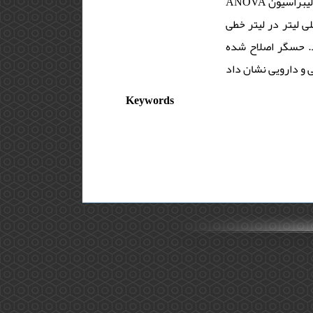
ANOVA تایید شد. رفتار الکتروشیمیایی آسپرین و ایبوپروفن در الکترودهای اصلاح شده مورد بررسی قرار گرفت. منحنی های کالیبراسیون
میکروگرم بر میلی لیتر و 3.13 تا 231.0 میکروگرم بر میلی لیتر در لیتر خطی
تر در لیتر محاسبه شد. حسگر اصلاح شده
Keywords