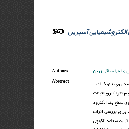
 الکتروشیمیایی آسپرین
Authors
ی هاله ,اسحاقی زرین
Abstract
ید روی، نانو ذرات
پتاسیم تترا کلروپلاتینات (II)، زمان ساده و سریع و تعیین آسپرین و ایبوپروفن بود. این نانوذرات در ابتدا با
روی سطح یک الکترود
 برای بررسی اثرات
از طرح آرایه متعامد تاگوچی