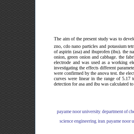
The aim of the present study was to devel
zno, cdo nano particles and potassium tetr
of aspirin (asa) and ibuprofen (ibu). the n
onion, green onion and cabbage. the fabri
electrode and was used as a working ele
investigating the effects different paramet
were confirmed by the anova test. the elect
curves were linear in the range of 5.17 
detection for asa and ibu was calculated 
payame noor university, department of chem
science engineering, iran, payame noor u