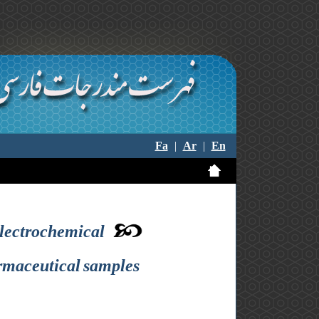
Fa
|
Ar
|
En
electrochemical
armaceutical samples