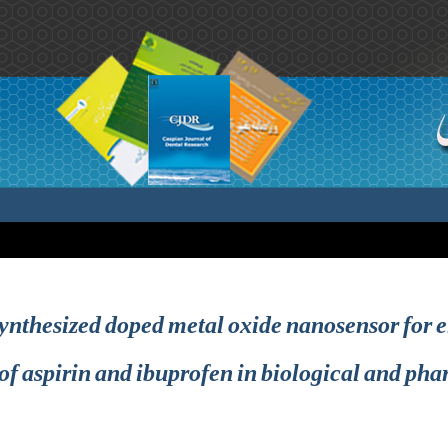
synthesized doped metal oxide nanosensor for 
of aspirin and ibuprofen in biological and ph