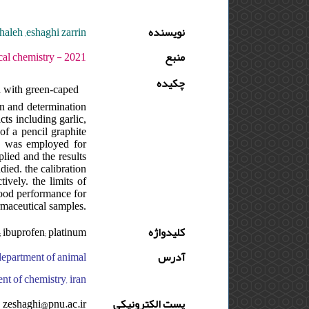
haleh ,eshaghi zarrin
نویسنده
منبع
1 - دوره : 8 - شماره : 2 - صفحه:69 -79
چکیده
d with green-caped
on and determination
cts including garlic,
of a pencil graphite
gn was employed for
plied and the results
died. the calibration
ively. the limits of
good performance for
rmaceutical samples.
; ibuprofen; platinum
کلیدواژه
 department of animal
آدرس
nt of chemistry, iran
zeshaghi@pnu.ac.ir
پست الکترونیکی