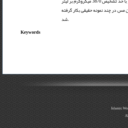
داده­های آزمایش تعیین شد. در شرایط بهینه، گستره خطی دینامیکی 0/5 تا 0/1000 میکرو­گرم بر لیتر با حدّ تشخیص 38/0 میکروگرم بر لیتر
برای پیش تغلیظ و تعیین مس در چند نمونه حقیقی بکار گرفته
شد.
Keywords
Islamic Wo
Al