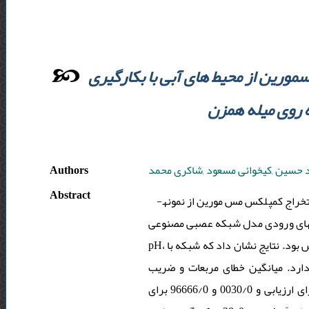
رین از محیط های آبی با بکارگیری
 روی میله همزن
Authors
حسین ,کیخوائی مسعود ,شاکری محمد
Abstract
خراج کمپلکس مس مورین از نمونه­
ده­های ورودی مدل شبکه عصبی مصنوعی
pH، زمان جذب و واجذب، سرعت هم­زدن، دما و مقدار لیگاند بودند و خروجی آن بازده استخراج یون­های مس بود. نتایج نشان داد که شبکه با
12 د. میانگین خطای مربعات و ضریب
همبستگی بین داده­های تجربی و پیشگویی­های 0009/0 و 9999/0 برای آموزش، 0032/0 و 976/0 برای ارزیابی و 0030/0 و 96666/0 برای