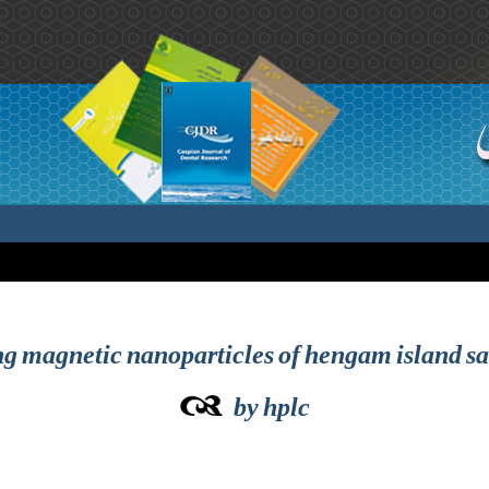
sing magnetic nanoparticles of hengam island 
by hplc