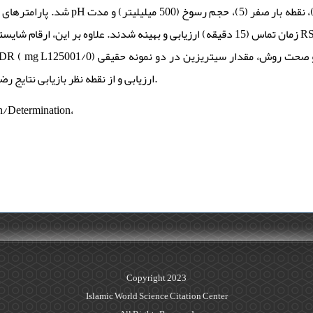
محلول نمونه (4)، میزان جاذب (100 میلی­گرم)، نقطه بار صفر (
زمان تماس (15 دقیقه) ارزیابی و بهینه شدند. علاوه بر RSD (44/1%)، حد تشخیصLOD ( µg L11/1) و
ارزیابی و از نقطه نظر بازیابی نتایج رضایت­ بخش حاصل شد.
on/Determination،
Copyright 2023
Islamic World Science Citation Center