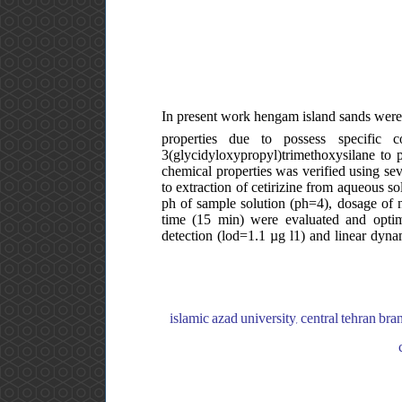
In present work hengam island sands were 
properties due to possess specific
3(glycidyloxypropyl)trimethoxysilane to p
chemical properties was verified using sev
to extraction of cetirizine from aqueous so
ph of sample solution (ph=4), dosage of
time (15 min) were evaluated and optimi
detection (lod=1.1 µg l1) and linear dyna
islamic azad university, central tehran bra