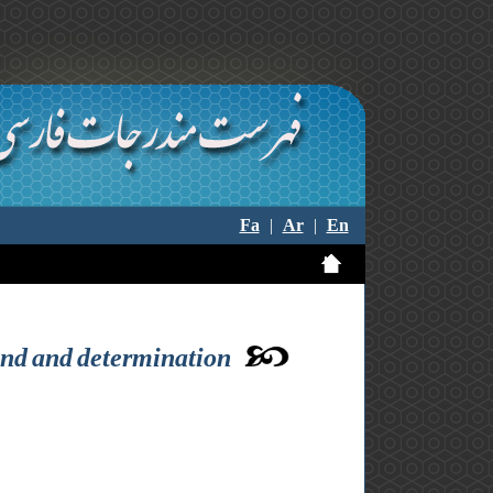
Fa
|
Ar
|
En
sand and determination