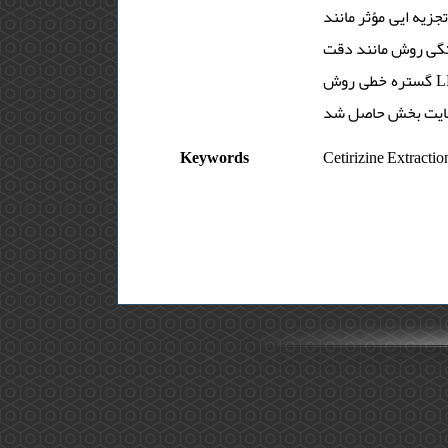
شد. پارامترهای تجزیه ایی مؤثر مانند pH 5)، حجم رسوخ (500 میلی­لیتر) و مدت
 این، ارقام شایستگی روش مانند دقت
گستره خطی روش LDR ( mg L125001/0) بدست آمد. همچنین به ­منظور اعتباربخشی و صحت روش، مقدار سیتریزین در دو نمونه حقیقی
Keywords
Cetirizine Extracti