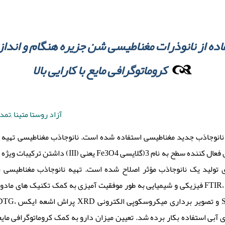
ده از نانوذرات مغناطیسی شن جزیره هنگام و اندازه 
کروماتوگرافی مایع با کارایی بالا
آزاد روستا متینا ,تمد
 نانوجاذب جدید مغناطیسی استفاده شده است. نانوجاذب مغناطیسی تهیه شد
دارای خاصیت مغناطیسی بوده و به کمک عامل فعال کننده سطح به نام 3
 تولید یک نانوجاذب مؤثر اصلاح شده است. تهیه نانوجاذب مغناطیسی
فیزیکی و شیمیایی به طور موفقیت ­آمیزی به کمک تکنی FTIR، آنالیز گرماسنجی تفاضلی/گرماسنجی حرارتی
آبی استفاده بکار برده شد. تعیین میزان دارو به کمک کروماتوگرافی مایعی ب