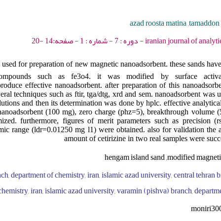
azad roosta matina ,tamaddon 
iranian journal of analytical chemistry - 202
used for preparation of new magnetic nanoadsorbent. these sands have 
 compounds such as fe3o4. it was modified by surface activ
roduce effective nanoadsorbent. after preparation of this nanoadsorbe
eral techniques such as ftir, tga/dtg, xrd and sem. nanoadsorbent was u
lutions and then its determination was done by hplc. effective analytic
 nanoadsorbent (100 mg), zero charge (phz=5), breakthrough volume (
zed. furthermore, figures of merit parameters such as precision (r
mic range (ldr=0.01250 mg l1) were obtained. also for validation the
amount of cetirizine in two real samples were succ
hengam island sand ,modified magnetic
nch, department of chemistry, iran, islamic azad university, central tehran
chemistry, iran, islamic azad university, varamin (pishva) branch, departme
moniri3