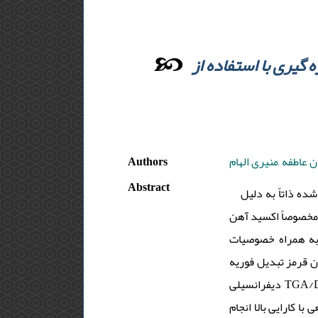
گیری با استفاده از
Authors
ن عاطفه ,منیری الهام
Abstract
ه ذاتاً به دلیل
داشتن ترکیبات ویژه مخصوصاً اکسید آهن (III) یعنی Fe3O4 (گلایسی
 به همراه خصوصیات
ک های مادون قرمز تبدیل فوریه
دیفرانسیلی TGA/DTG، پراش اشعه ایکس XRD و تصویر برداری میکروسکوپی الکترونی SEM تأیید شد. نانوجاذب به عنوان فاز جامد
ا کارایی بالا انجام