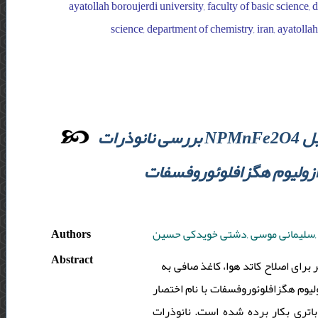
ayatollah boroujerdi university, faculty of basic science, 
science, department of chemistry, iran, ayatollah
بررسی نانوذرات NPMnFe2O4 به عنوان کاتالیسیت موثر برای کاتد هوا و الکترولیت سبز 1اکتیل3متیل
Authors
سلیمانی موسی ,دشتی خویدکی حسین
Abstract
برای اصلاح کاتد هوا، کاغذ صافی به
ان جدا کننده ساده و مایع یونی رسانای 1اکتیل3متیل ایمیدازولیوم هگزافلوئوروفسفات با نام اختصار
دوست دار محیط زیست) باتری بکار برده شده است. نانوذرات