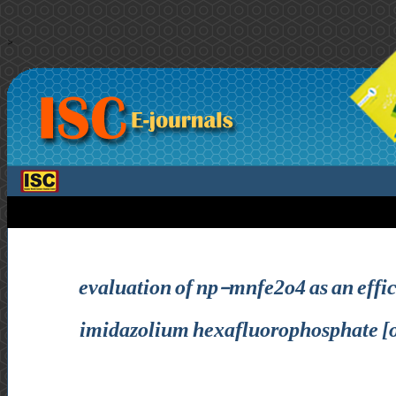
>
evaluation of np-mnfe2o4 as an effic
imidazolium hexafluorophosphate [om