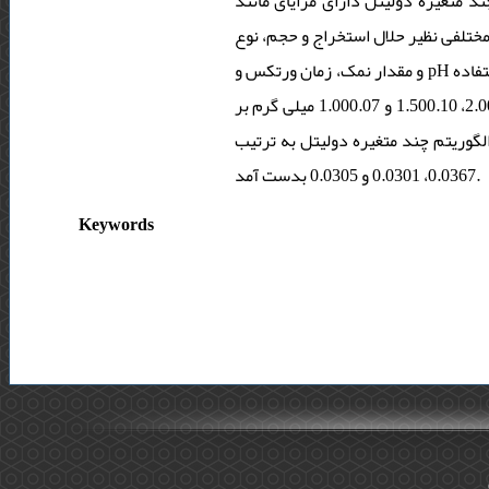
د متغیره دولیتل دارای مزایای مانند
ختلفی نظیر حلال استخراج و حجم، نوع
و مقدار نمک، زمان ورتکس و pH نمونه مورد بررسی و بهینه سازی شد. برای محاسبه ارقام شایستگی از روش سیگنال خالص آنالیت استفاده
شده است. محدوده خطی برای منحنی کالیبراسیون به ترتیب برای نفتالن، آنتراسن و پبرن بین 2.000.20، 1.500.10 و 1.000.07 میلی­ گرم بر
الگوریتم چند متغیره دولیتل به ترتیب
0.0367، 0.0301 و 0.0305 بدست آمد.
Keywords