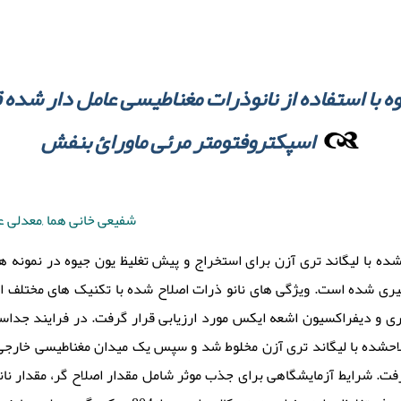
 با استفاده از نانوذرات مغناطیسی عامل دار شده ق
اسپکتروفتومتر مرئی ماورائ بنفش
شفیعی خانی هما ,معدلی عل
­شده با لیگاند تری آزن برای استخراج و پیش ­تغلیظ یون جیوه در نمونه­ ه
گیری شده است. ویژگی­ های نانو ذرات اصلاح ­شده با تکنیک ­های مختلف
ی و دیفراکسیون اشعه ایکس مورد ارزیابی قرار گرفت. در فرایند جداسا
اح­شده با لیگاند تری آزن مخلوط شد و سپس یک میدان مغناطیسی خارجی 
فت. شرایط آزمایشگاهی برای جذب موثر شامل مقدار اصلاح گر، مقدار نان