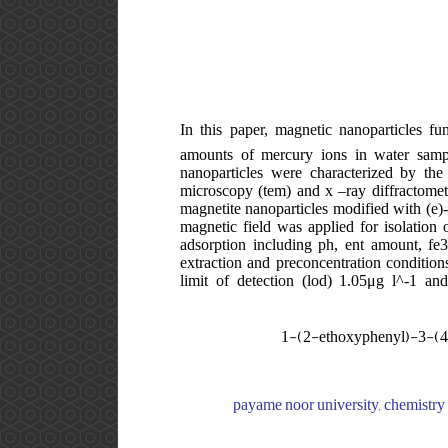
In this paper, magnetic nanoparticles fun
amounts of mercury ions in water sampl
nanoparticles were characterized by the
microscopy (tem) and x –ray diffractomet
magnetite nanoparticles modified with (e)
magnetic field was applied for isolation 
adsorption including ph, ent amount, fe
extraction and preconcentration condition
limit of detection (lod) 1.05μg l^-1 an
(e)-1-(2-ethoxyphenyl)-3-(
payame noor university, chemistry d