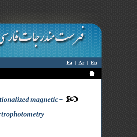
Fa
|
Ar
|
En
ctionalized magnetic-
ectrophotometry