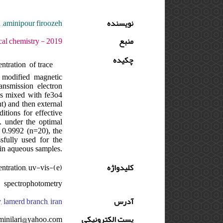
i ,aminipour firoozeh
نویسنده
منبع
9 - دوره : 6 - شماره : 1 - صفحه:31 -37
چکیده
ntration of trace
 modified magnetic
ansmission electron
as mixed with fe3o4
t) and then external
itions for effective
. under the optimal
= 0.9992 (n=20), the
sfully used for the
 in aqueous samples.
ntration; uv-vis
کلیدواژه
spectrophotometry
, lamerd branch, iran
آدرس
minilari@yahoo.com
پست الکترونیکی