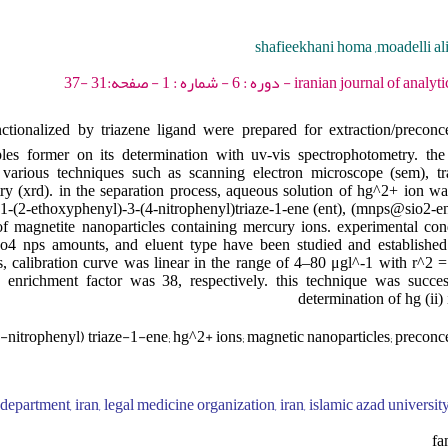
shafieekhani homa ,moadelli al
iranian journal of analytical chemistry - 201
ctionalized by triazene ligand were prepared for extraction/preconce
es former on its determination with uv-vis spectrophotometry. the
 various techniques such as scanning electron microscope (sem), tr
ry (xrd). in the separation process, aqueous solution of hg^2+ ion w
-1-(2-ethoxyphenyl)-3-(4-nitrophenyl)triaze-1-ene (ent), (mnps@sio2-en
of magnetite nanoparticles containing mercury ions. experimental cond
3o4 nps amounts, and eluent type have been studied and established
s, calibration curve was linear in the range of 4–80 μgl^-1 with r^2 
d enrichment factor was 38, respectively. this technique was succes
determination of hg (ii)
4-nitrophenyl) triaze-1-ene; hg^2+ ions; magnetic nanoparticles; preconce
epartment, iran, legal medicine organization, iran, islamic azad university
fa