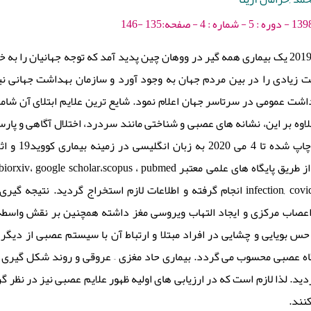
یادی را در بین مردم جهان به ­وجود آورد و سازمان بهداشت جهانی نیز
شت عمومی در سرتاسر جهان اعلام نمود. شایع ­ترین علایم ابتلای آن شا
وه بر این، نشانه ­های عصبی و شناختی مانند سردرد، اختلال آگاهی و پارس
مروری، کلیه
انجام گرفته و اطلاعات لازم استخراج گردید. نتیجه ­گیری: در این بررسی گزار
عصاب مرکزی و ایجاد التهاب ویروسی مغز داشته همچنین بر نقش واسطه ­
حس بویایی و چشایی در افراد مبتلا و ارتباط آن با سیستم عصبی از دیگر 
اه عصبی محسوب می­ گردد. بیماری حاد مغزی – عروقی و روند شکل­ گیری 
ید. لذا لازم است که در ارزیابی­ های اولیه ظهور علایم عصبی نیز در نظر گرف
­کنند