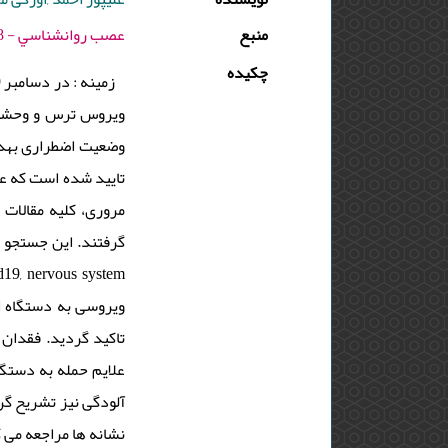
منبع
عصب روانشناسي - 1398 - دوره : 5 - شماره : 4 - صفحه:135 -146
چکیده
ویروس ترس و وحشت ز
وضعیت اضطراری بهدا
تایید شده است که علا
ویروسی به دستگاه ا
تاکید گردید. فقدان 
علایم حمله به دستگ
آلودگی نیز تشریح گرد
نشانه­ ها مراجعه می .