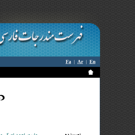
Fa
|
Ar
|
En
نویسنده
علیپور احمد ,اورکی مح