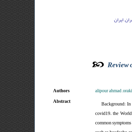
ران, ایران
Review o
Authors
alipour ahmad ,ora
Abstract
Background: In
covid19. the World
common symptoms inc