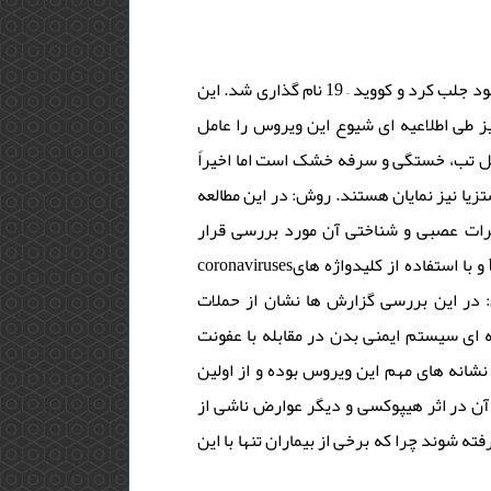
زمینه : در دسامبر 2019 یک بیماری همه گیر در ووهان چین پدید آمد که توجه جهانیان را به خود جلب کرد و کووید – 19 نام ­گذاری شد. این
 طی اطلاعیه ­ای شیوع این ویروس را عامل
مل تب، خستگی و سرفه خشک است اما اخیراً
تزیا نیز نمایان هستند. روش: در این مطالعه
 مقالات چاپ شده تا 4 می 2020 به زبان انگلیسی در زمینه بیماری کووید19 و اثرات عصبی و شناختی آن مورد بررسی قرار
گرفتند. این جستجو از طریق پایگاه­ های علمی معتبر biorxiv، google scholar،scopus ، pubmed و با استفاده از کلیدواژه ­هایcoronaviruses
infection, covid19, nervous system ش­ ها نشان از حملات
ای سیستم ایمنی بدن در مقابله با عفونت
نشانه­ های مهم این ویروس بوده و از اولین
آن در اثر هیپوکسی و دیگر عوارض ناشی از
ته شوند چرا که برخی از بیماران تنها با این