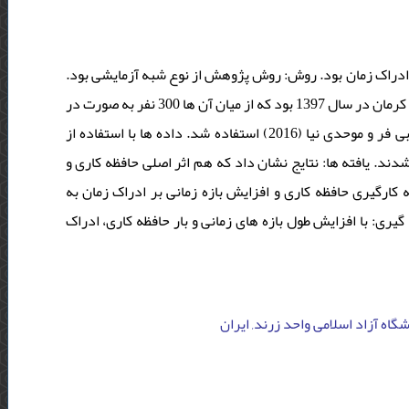
ر ادراک زمان بود. روش: روش پژوهش از نوع شبه ­آزمایشی بود
جامعه آماری این پژوهش، دانش ­آموزان، دانشجویان و کارکنان سازمان­های شهر کرمان در سال 1397 بود که از میان آن ­ها 300 نفر به صورت در
دسترس انتخاب شدند. جهت جمع ­آوری داده ­ها از تکلیف بازتولید زمان شهابی ­فر و موحدی­ نیا (2016) استفاده شد. داده ­ها با استفاده از
دند. یافته ­ها: نتایج نشان داد که هم اثر اصلی حافظه کاری و
بازه زمانی و هم اثر تعاملی این دو بر ادراک زمان معنی­دار است (01/0>p). گیری حافظه کاری و افزایش بازه زمانی بر ادراک زمان به
یری: با افزایش طول بازه ­های زمانی و بار حافظه کاری، ادراک
شگاه آزاد اسلامی واحد زرند, ایران