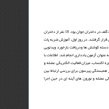
هدف، بررسی ارتباط فعالیت نورون های آینه ای و emgدر بازخورد ویدیویی مقایسه اجتماعی پات گلف در دختران جوان بود. 18 نفر از دختران
منفی، و واقعی قرار گرفتند. در روز اول، آموزش ضربه پات
ن، روز دوم 60 ضربه با 5 دقیقه استراحت بین دسته کوشش ها ودریافت بازخورد ویدئویی
از هر دسته کوشش به عنوان جلسه اکتساب و در روز سوم 6 کوشش به عنوان آزمون یادداری انجام شد. اطلاعات با
 آخر دوره اکتساب، میزان فعالیت الکتریکی عضله و
از همبستگی پیرسون برای بررسی ارتباط بین
ج نشان داد بین فعالیت الکتریکی عضله و نورون های آینه ای در حین اجرا