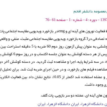
معصومه ,دانشفر افخم
غیر ورزشکار دانشگاه تصادفی در3 گروه بازخورد ویدیویی مقایسه اجتماعی مثبت، 
گلف و یک دسته 6 کوششی به عنوان پیش آزمو
متناسب با گروه خود پس 
استفاده از eeg و emg، در سه شرایط پایه، اجرا و مشاهده ثبت گردید. در دسته کوشش
 مشاهده فیلم های بازخورد، و در حین اجرای ضربه ثبت شد. برای تحلیل 
فعالیت الکتریکی مغز و عضله استفاده شد (کمتر از 0.05). نتای
ری وجود داشت.
ن های آینه ای، عضله دو سر بازویی، پات گلف.
, دانشگاه الزهراء, ایران, دانشگاه الزهراء, ایران