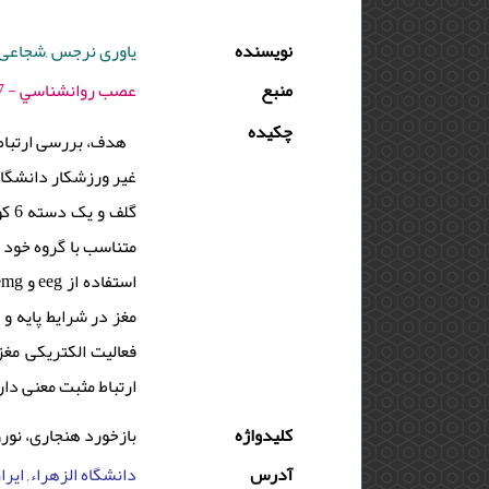
نویسنده
یاوری نرجس ,شجاعی 
منبع
عصب روانشناسي - 1397 - دوره : 4 - شماره : 1 - صفحه:61 -76
چکیده
مغز در شرایط پایه و
ارتباط مثبت معنی دا
کلیدواژه
بازخورد هنجاری، نورو
آدرس
دانشگاه الزهراء, ایران