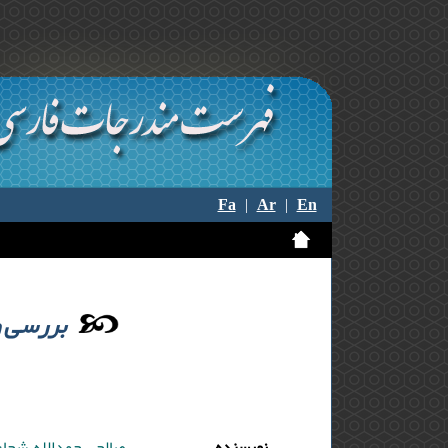
Fa
|
Ar
|
En
بررسی و
نویسنده
صالحی حمدالله ,شجا