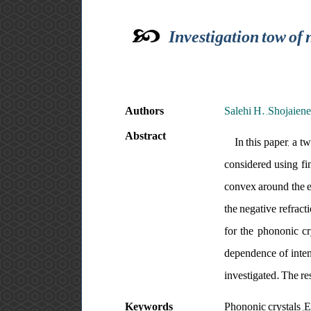
Investigation tow of 
Authors
Salehi H. ,Shojaien
Abstract
In this paper, a t
considered using fi
convex around the ed
the negative refract
for the phononic cr
dependence of intens
investigated. The re
Keywords
Phononic crystals ,E