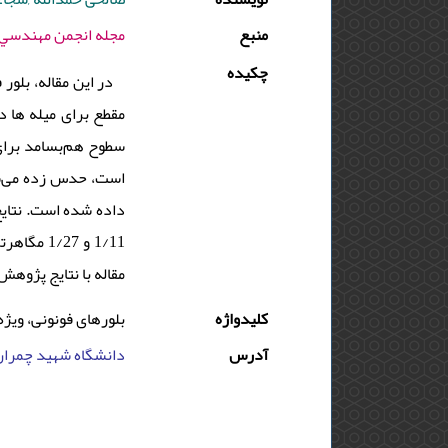
منبع
مجله انجمن مهندسي صوتيات ايران - 1398 - د
چکیده
در این مقاله، بلو
مقطع برای میله ها 
سطوح هم‌بسامد برای
است، حدس زده‌ می‌شو
و 1/27 مگ
مقاله با نتایج پژو.
کلیدواژه
بلورهای فونونی، ویژ
آدرس
دانشگاه شهید چمران ا