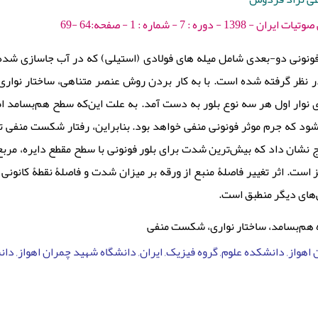
وره : 7 - شماره : 1 - صفحه:64 -69
ر فونونی دو-بعدی شامل میله های فولادی (استیلی) که در آب جاسازی شده
در نظر گرفته شده است. با به کار بردن روش عنصر متناهی، ساختار نوا
 نوار اول هر سه نوع بلور به دست آمد. به علت این‌که سطح هم‌بسامد ا
د که جرم موثر فونونی منفی خواهد بود. بنابراین، رفتار شکست منفی تو
اهرتز است. اثر تغییر فاصلۀ منبع از ورقه بر میزان شدت و فاصلۀ نقطۀ کانونی از
هش‌های دیگر منطبق است
ه هم‌بسامد، ساختار نواری، شکست منفی
هواز, دانشکده علوم, گروه فیزیک, ایران, دانشگاه شهید چمران اهواز, دان