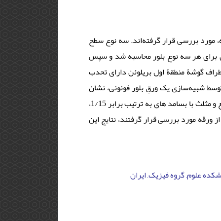
، مورد بررسی قرار گرفته‌اند. سه نوع سطح
ری برای هر سه نوع بلور محاسبه شد و سپس
طراف گوشۀ منطقۀ اول بریلوئن دارای تحدب
سط شبیه‌سازی یک ورقِ بلور فونونی، نشان
داده شده است. نتایج نشان داد که بیش‌ترین شدت برای بلور فونونی با سطح مقطع دایره، مربع و مثلث با بسامد های به ترتیب برابر 1/15،
1/11  ورقه مورد بررسی قرار گرفتند، نتایج این
شکده علوم, گروه فیزیک, ایران