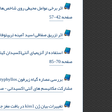
اثر برخی عوامل محیطی روی شاخص‌های 
صفحه:42-57
اثر تزریق صفاقی اسید آمینه تریپتوفان بر بیان ژن crf و npy در جوجه گوش
استفاده از آنزیم‎های آنتی‌اکسیدان کیتون (acanthopleura vaillantii) به‌عنوان نشانگر آلودگی فلزات سنگین در مناطق بین جزر و مدی دریای عمان
صفحه:70-85
مشارکت مکانیسم های آنتی اکسیدانی
- صفحه
تغییرات بیان ژن kiss1 در بافت مغز جنس نر و ماده ماهی سفید دریای خزر (rutilus kutum) در مراحل مختلف رشد گناد