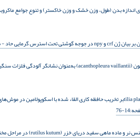
اندازه بدن (طول، وزن خشک و وزن خاکستر) و تنوع جوامع ماکروبنتو
تی تحت استرس گرمایی حاد
- صف
بررسی عصاره گیاه زیرفون tilia platyphyllosبر تخریب حافظه کاری القاء شده با اسکو
:14-76