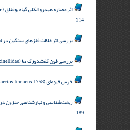
اثر عصاره هیدرو الکلی گیاه بوقناق (eryngium campestre) بر میزان شاخص های لیپیدی سرم در موش‌های صحرایی نر بالغ دیابتی
214
بررسی اثر غلظت فلز‌های سنگین در لجن فاضل
بررسی فون کفشدوزک ها (col. : coccinellidae) در منطقه شاهرود (استان سمنان) و تعیین گونه غالب
خرس قهوه‌ای (ursus arctos, linnaeus, 1758)، گونه‌ی چتر درگیر بحران تعارض در استان کرمانشاه
ریخت‌شناسی و تبارشناسی حلزون دریایی حبابی haloa natalensis (krauss, 1848)(نرم‌تنان، شکم پایان
189