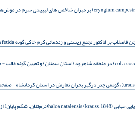
اب بر فاکتور تجمع زیستی و زندمانی کرم خاکی گونه eisenia fetida
- صفح
- صفحه:190-3
) از سواحل شمالی خلیج‌فارس