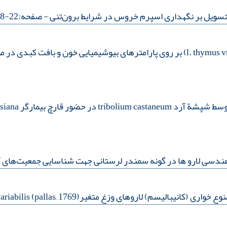
تسویل بر نگهداری اسپرم خروس در شرایط برون‌تنی
- صفحه:22-28
اثرات عصاره آبی گیاه آویشن ( l. thymus vulgaris) بر روی پارامترهای بیوشیمیا
beauveria bassiana روی ارقام مختلف گندم
ندسی لارو‌ ها در گونه سمندر لرستانی جهت شناسایی جمعیت‌های 
بالیسم) لاروهای وزغ متغیر(pallas, 1769) bufotes variabilis