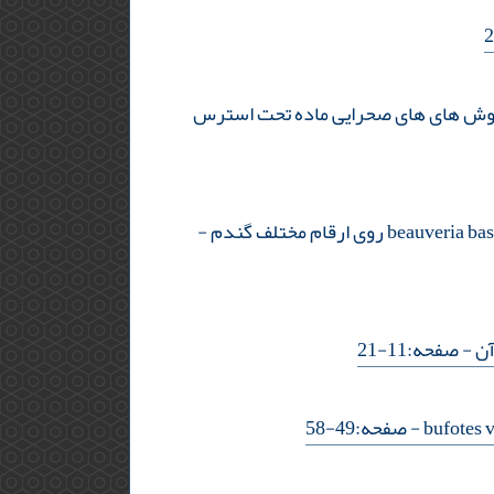
یی خون و بافت کبدی در موش های های صحرایی ماده تحت استرس
-
آن
- صفحه:11-21
- صفحه:49-58