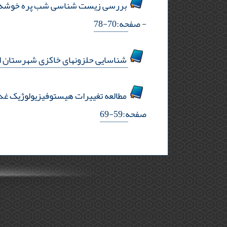
بررسی‌ زیست شناسی شب پره خوشه خوار انگور lobesia botrana (lepidoptera: tortricidae) در شرایط آزمایشگا
- صفحه:70-78
شناسایی حلزونهای خاکزی شهرستان ا
مطالعه تغییرات هیستوفیزیولوژیک غده تیروئید گربه کوسه عربی llium arabicum
صفحه:59-69