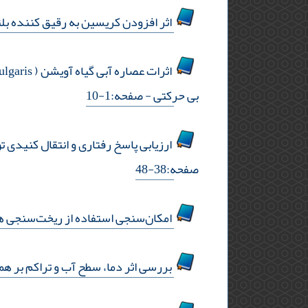
اثر افزودن کریسین به رقیق کننده بل
بی حرکتی
- صفحه:1-10
ارزیابی پاسخ رفتاری و انتقال کنیدی توسط شپشة آرد tribolium castaneum در حضور قارچ بیمارگر 
صفحه:38-48
امکان‌سنجی استفاده از ریخت‌سنجی ه
بررسی اثر دما، سطح آب و تراکم بر همنوع خواری (کانی