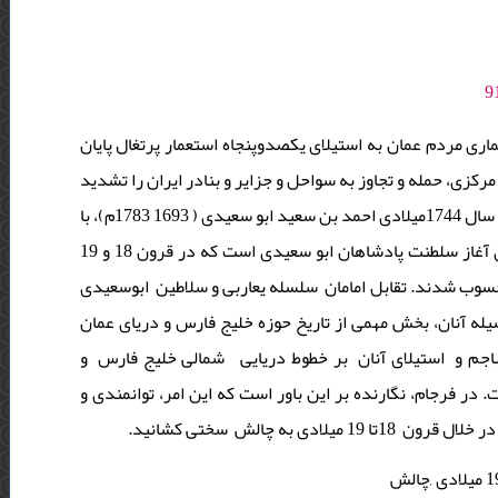
ویه 1650میلادی جنبش ضد استعماری مردم عمان به استیلای یکصدوپنجاه استعمار پرتغال پایان
کزی، حمله و تجاوز به سواحل و جزایر و بنادر ایران را تشدید
کردند. بدین ترتیب، تقابل دو کشور بر تعامل و پیوند پیشین سایه انداخت. در سال 1744میلادی احمد بن سعید ابو سعیدی ( 1693 1783م)، با
لقب الامام احمد بن سعید، به رهبری مردم برگزیده شد. این امامت و رهبری آغاز سلطنت پادشاهان ابو سعیدی است که در قرون 18 و 19
حسوب شدند. تقابل امامان سلسله یعاربی و سلاطین ابوسعیدی
سیله آنان، بخش مهمی از تاریخ حوزه خلیج فارس و دریای عمان
اجم و استیلای آنان بر خطوط دریایی شمالی خلیج فارس و
ر فرجام، نگارنده بر این باور است که این امر، توانمندی و
به چالش سختی کشانید