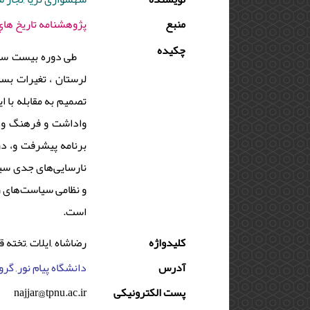
منبع
پژوهشنامه تاريخ هاي محلي ايران - 1394 - دوره
چکیده
طی دوره بیست ساله
لرستان ، تغیرات بس،
تصمیم به مقابله با 
واداشت و فرهنگ و س
برنامه پیشرفت و، د
نارسایی‌های جدی سی
و نظامی سیاست‌های ر
است.
کلیدواژه
رضاشاه ,ایلات ,تخته ق
آدرس
دانشگاه پیام نور, گروه
najjar@tpnu.ac.ir
پست الکترونیکی