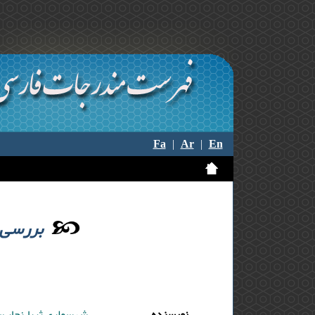
Fa
|
Ar
|
En
بررسی ت
نویسنده
شهسواری ثریا ,نجار 