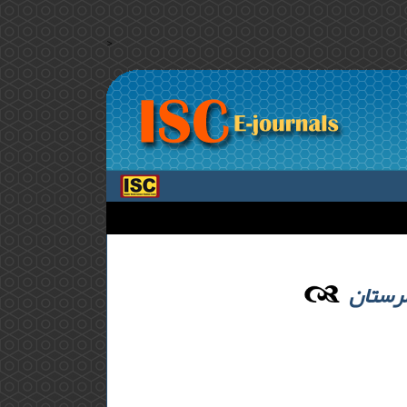
>
لرستان