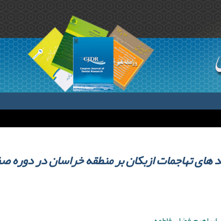
د های تهاجمات ازبکان بر منطقه خراسان در دوره ص
ی ابراهیم ,فضلی فاطمه