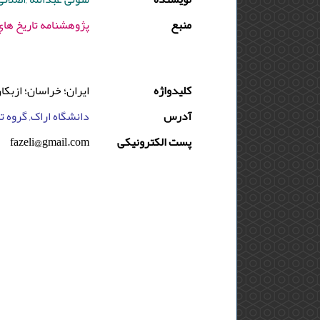
منبع
پژوهشنامه تاريخ هاي محلي ايران - 1393 - دوره 
کلیدواژه
ایران؛ خراسان؛ ازبک
آدرس
دانشگاه اراک, گروه تار
پست الکترونیکی
fazeli@gmail.com