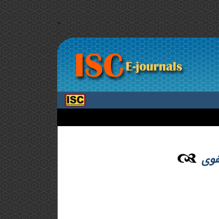
>
فوی